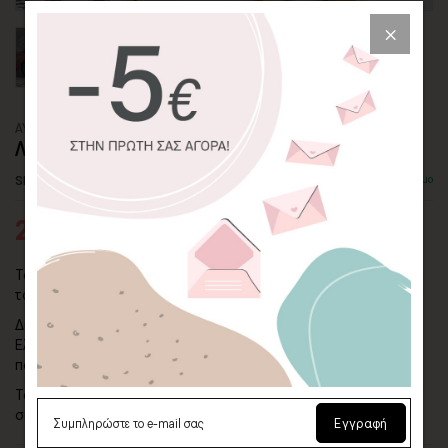
ΑΥΤΟΚΟΛΛΗΤΟ ΤΟΙΧΟΥ
ΛΟΝΔΙΝΟ, ΑΓΓΛΙΑ
SKU: WLSTC-129-ADH
Διαθέσιμο
23,10€
32,99€
Ταξιδέψτε σε όλο τον κόσμο μέσα από ένα αυτοκόλλητο
τοίχου!
Διάσημα αξιοθέατα όπως ο Παρθενώνας, το άγαλμα της
Ελευθερίας, ο πύργος του Άιφελ, η πυραμίδα του Χέοπα και
πολλά άλλα.
Το αυτοκόλλητα τοίχου "Λονδίνο, Αγγλία" είναι ιδανικό για ένα
σπίτι, γραφείο, εστιατόριο ή ένα ταξιδιωτικό πρακτορείο.
Εγγραφή