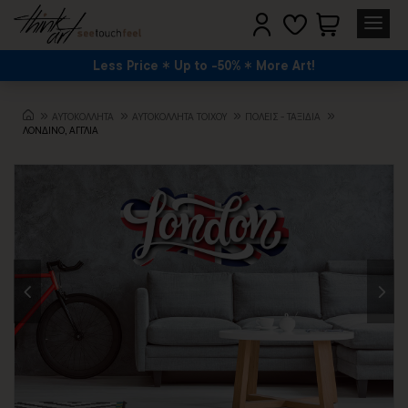
Less Price
Up to -50%
More Art!
ΑΥΤΟΚΟΛΛΗΤΑ
ΑΥΤΟΚΟΛΛΗΤΑ ΤΟΙΧΟΥ
ΠΌΛΕΙΣ - ΤΑΞΊΔΙΑ
ΛΟΝΔΙΝΟ, ΑΓΓΛΙΑ