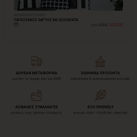
ΑΥΤΟΚΟΛΛΗΤΟ ΤΟΙΧΟΥ
ΞΥ
ΠΑΓΚΟΣΜΙΟΣ ΧΑΡΤΗΣ ΜΕ ΑΞΙΟΘΕΑΤΑ
ΛΟ
69€
30,23€
από
43,19€
ΔΩΡΕΑΝ ΜΕΤΑΦΟΡΙΚΑ
ΕΛΛΗΝΙΚΑ ΠΡΟΪΟΝΤΑ
για όλες τις αγορές άνω των 200€
σχεδιασμένα & κατασκευασμένα από εμάς
ΑΣΦΑΛΕΙΣ ΣΥΝΑΛΛΑΓΕΣ
ECO FRIENDLY
με όλους τους τρόπους πληρωμής
φυσικά υλικά - υπεύθυνες πρακτικές