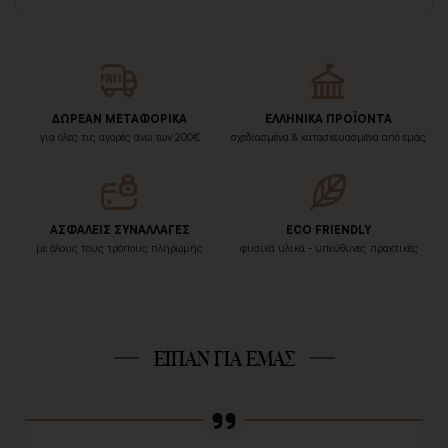
ΔΩΡΕΑΝ ΜΕΤΑΦΟΡΙΚΑ
ΕΛΛΗΝΙΚΑ ΠΡΟΪΟΝΤΑ
για όλες τις αγορές άνω των 200€
σχεδιασμένα & κατασκευασμένα από εμάς
ΑΣΦΑΛΕΙΣ ΣΥΝΑΛΛΑΓΕΣ
ECO FRIENDLY
με όλους τους τρόπους πληρωμής
φυσικά υλικά - υπεύθυνες πρακτικές
ΕΙΠΑΝ ΓΙΑ ΕΜΑΣ