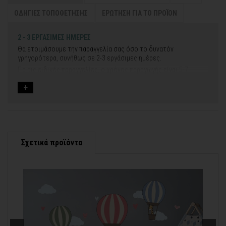
ΟΔΗΓΙΕΣ ΤΟΠΟΘΕΤΗΣΗΣ
ΕΡΩΤΗΣΗ ΓΙΑ ΤΟ ΠΡΟΪΟΝ
2 - 3 ΕΡΓΑΣΙΜΕΣ ΗΜΕΡΕΣ
Θα ετοιμάσουμε την παραγγελία σας όσο το δυνατόν
γρηγορότερα, συνήθως σε 2-3 εργάσιμες ημέρες.
Για τις ειδικές παραγγελίες, ο χρόνος παραγωγής είναι 5-7
εργάσιμες ημέρες, μετά την έγκριση των νέων σχεδίων.
Εάν η αποστολή πραγματοποιείται κατά τη διάρκεια μεγάλων
εορτών ή αργιών ή καλοκαιρινών διακοπών, μπορεί να χρειαστεί
λίγος περισσότερος χρόνος για να παραδοθεί.
Για αυτές τις περιπτώσεις - φροντίστε την παραγγελία σας
νωρίτερα!
Σχετικά προϊόντα
Μπορείτε πάντα να επικοινωνείτε μαζί μας για περισσότερες
contact@thinkart.gr
πληροφορίες στο