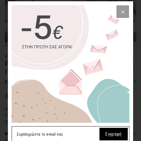
ΑΥΤΟΚΟΛΛΗΤΟ ΤΟΙΧΟΥ
ΡΟΖ ΑΕΡΟΣΤΑΤΟ ΑΝΑΜΕΣΑ ΣΕ ΧΡΩΜΑΤΙΣΤΕΣ
ΠΙΤΣΙΛΙΕΣ
Διαθέσιμο
SKU: WLSTC-343-ADH
41,89€
59,85€
Αυτοκόλλητο τοίχου "Ροζ Αερόστατο ανάμεσα σε Χρωματιστές
Πιτσιλιές"...εναέριες παραμυθένιες βόλτες αποκλειστικά για
πριγκίπισσες!
Εγγραφή
Μικρή Διάσταση (ΠxY)
: Αερόστατο 60x93 εκ., 12 χρωματιστές πιτσιλιές: 11x12 εκ.
έως 7x9 εκ., 6 λουλούδια των 6-10 εκ. και πολλοί μικροί μαύροι σπόροι.