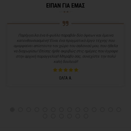
ΕΙΠΑΝ ΓΙΑ ΕΜΑΣ
Παρήγγειλα ένα 6-φυλλο παραβάν δύο όψεων και έμεινα
κατενθουσιασμένη! Είναι ένα πραγματικό έργο τέχνης που
ομορφαίνει απίστευτα τον χώρο του σαλονιού μου, που ήθελα
να διαχωρίσω! Επίσης ήρθε ακριβώς στις ημέρες που έγραφε
στην αρχική παραγγελία!! Μπράβο σας, συνεχίστε την πολύ
καλή δουλειά!!
ΟΛΓΑ Α.