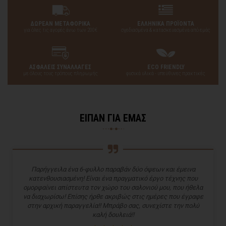
ΔΩΡΕΑΝ ΜΕΤΑΦΟΡΙΚΑ
ΕΛΛΗΝΙΚΑ ΠΡΟΪΟΝΤΑ
για όλες τις αγορές άνω των 200€
σχεδιασμένα & κατασκευασμένα από εμάς
ΑΣΦΑΛΕΙΣ ΣΥΝΑΛΛΑΓΕΣ
ECO FRIENDLY
με όλους τους τρόπους πληρωμής
φυσικά υλικά - υπεύθυνες πρακτικές
ΕΙΠΑΝ ΓΙΑ ΕΜΑΣ
Παρήγγειλα ένα 6-φυλλο παραβάν δύο όψεων και έμεινα
κατενθουσιασμένη! Είναι ένα πραγματικό έργο τέχνης που
ομορφαίνει απίστευτα τον χώρο του σαλονιού μου, που ήθελα
να διαχωρίσω! Επίσης ήρθε ακριβώς στις ημέρες που έγραφε
στην αρχική παραγγελία!! Μπράβο σας, συνεχίστε την πολύ
καλή δουλειά!!