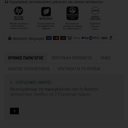
Ευρωπαϊκές πιστοποιήσεις μελανιών και υλικών εκτύπωσης:
Ασφαλείς πληρωμές
ΧΡΟΝΟΣ ΠΑΡΑΓΩΓΗΣ
ΠΕΡΙΓΡΑΦΗ ΠΡΟΪΟΝΤΟΣ
ΥΛΙΚΟ
ΟΔΗΓΙΕΣ ΤΟΠΟΘΕΤΗΣΗΣ
ΕΡΩΤΗΣΗ ΓΙΑ ΤΟ ΠΡΟΪΟΝ
2 - 3 ΕΡΓΑΣΙΜΕΣ ΗΜΕΡΕΣ
Θα ετοιμάσουμε την παραγγελία σας όσο το δυνατόν
γρηγορότερα, συνήθως σε 2-3 εργάσιμες ημέρες.
Για τις ειδικές παραγγελίες, ο χρόνος παραγωγής είναι 5-7
εργάσιμες ημέρες, μετά την έγκριση των νέων σχεδίων.
Εάν η αποστολή πραγματοποιείται κατά τη διάρκεια μεγάλων
εορτών ή αργιών ή καλοκαιρινών διακοπών, μπορεί να χρειαστεί
λίγος περισσότερος χρόνος για να παραδοθεί.