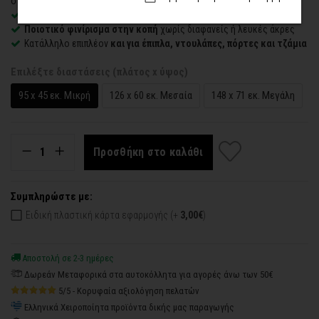
στον τοίχο
Εύκολο στην εφαρμογή
– συνοδεύεται από οδηγίες τοποθέτησης
Ποιοτικό φινίρισμα στην κοπή
χωρίς διαφανείς ή λευκές άκρες
Κατάλληλο επιπλέον
και για έπιπλα, ντουλάπες, πόρτες και τζάμια
Επιλέξτε διαστάσεις (πλάτος x ύψος)
95 x 45 εκ. Μικρή
126 x 60 εκ. Μεσαία
148 x 71 εκ. Μεγάλη
Προσθήκη στο καλάθι
Συμπληρώστε με:
Ειδική πλαστική κάρτα εφαρμογής (+
3,00€
)
Αποστολή σε 2-3 ημέρες
Δωρεάν Μεταφορικά στα αυτοκόλλητα για αγορές άνω των 50€
5/5 - Κορυφαία αξιολόγηση πελατών
Ελληνικά Χειροποίητα προϊόντα δικής μας παραγωγής