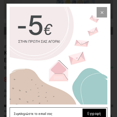
ΑΥΤΟΚΟΛΛΗΤΟ ΤΟΙΧΟΥ
ΚΑΜΗΛΟΠΑΡΔΑΛΗ ΠΙΛΟΤΑΡΕΙ ΠΑΝΩ ΑΠΟ
ΕΝΑ ΣΥΝΝΕΦΙΑΣΜΕΝΟ ΔΑΣΟΣ
Διαθέσιμο
SKU: WLSTC-335-ADH
87,59€
125,13€
Αυτοκόλλητο τοίχου "Καμηλοπάρδαλη πιλοτάρει πάνω απο
ένα Συννεφιασμένο Δάσος" και η εξερεύνηση ξεκινά....
Μικρή διάσταση
(ΠxΥ)
: δάσος: 125x50 εκ., καμηλοπαρδαλη σε αεροπλάνο: 76x108
εκ., φεγγάρι: 19x30 εκ., 8 σύννεφα από: 35x22 εκ. έως 22x16 εκ., 3 κεραυνοί
Εγγραφή
περίπου : 20 εκ., 6 αστέρια: 7 εκ.,2 σετ σταγόνων βροχής, 1 σετ σταγόνων κίτρινο &