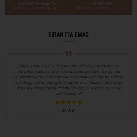
ΑΣΦΑΛΕΙΣ ΣΥΝΑΛΛΑΓΕΣ
ECO FRIENDLY
με όλους τους τρόπους πληρωμής
φυσικά υλικά - υπεύθυνες πρακτικές
ΕΙΠΑΝ ΓΙΑ ΕΜΑΣ
Παρήγγειλα ένα 6-φυλλο παραβάν δύο όψεων και έμεινα
κατενθουσιασμένη! Είναι ένα πραγματικό έργο τέχνης που
ομορφαίνει απίστευτα τον χώρο του σαλονιού μου, που ήθελα
να διαχωρίσω! Επίσης ήρθε ακριβώς στις ημέρες που έγραφε
στην αρχική παραγγελία!! Μπράβο σας, συνεχίστε την πολύ
καλή δουλειά!!
ΟΛΓΑ Α.