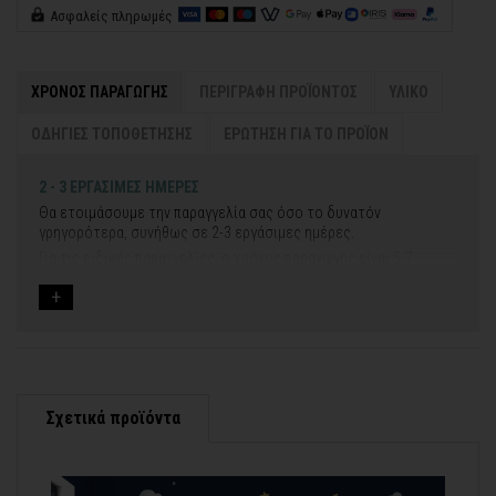
Ασφαλείς πληρωμές
ΧΡΟΝΟΣ ΠΑΡΑΓΩΓΗΣ
ΠΕΡΙΓΡΑΦΗ ΠΡΟΪΟΝΤΟΣ
ΥΛΙΚΟ
ΟΔΗΓΙΕΣ ΤΟΠΟΘΕΤΗΣΗΣ
ΕΡΩΤΗΣΗ ΓΙΑ ΤΟ ΠΡΟΪΟΝ
2 - 3 ΕΡΓΑΣΙΜΕΣ ΗΜΕΡΕΣ
Θα ετοιμάσουμε την παραγγελία σας όσο το δυνατόν
γρηγορότερα, συνήθως σε 2-3 εργάσιμες ημέρες.
Για τις ειδικές παραγγελίες, ο χρόνος παραγωγής είναι 5-7
εργάσιμες ημέρες, μετά την έγκριση των νέων σχεδίων.
Εάν η αποστολή πραγματοποιείται κατά τη διάρκεια μεγάλων
εορτών ή αργιών ή καλοκαιρινών διακοπών, μπορεί να χρειαστεί
λίγος περισσότερος χρόνος για να παραδοθεί.
Για αυτές τις περιπτώσεις - φροντίστε την παραγγελία σας
νωρίτερα!
Σχετικά προϊόντα
Μπορείτε πάντα να επικοινωνείτε μαζί μας για περισσότερες
contact@thinkart.gr
πληροφορίες στο