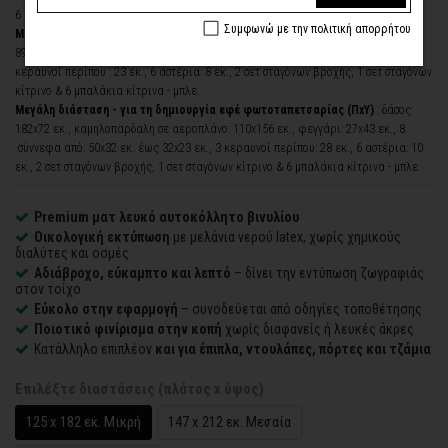
6 μπαλάκια κίτρινα - μπλε.
Συμφωνώ με την πολιτική απορρήτου
Μεσαία διάσταση
(ΠxΥ)
: δάσος: 146x59 εκ., καμηλοπαρδαλη σε αεροπλάνο:
89x126 εκ., φεγγάρι: 22x35 εκ., 8 σύννεφα από: 40x26 εκ.
έως
26x18 εκ., 3
κεραυνοί
περίπου
: 23 εκ., 6 αστέρια: 8 εκ., 2 σετ σταγόνων βροχής, 1 σετ σταγόνων
κίτρινο & 6 μπαλάκια κίτρινα - μπλε.
Μεγάλη διάσταση - για τη δημιουργία εφέ φωτοταπετσαρίας
(ΠxΥ)
: δάσος:
182x72 εκ., καμηλοπαρδαλη σε αεροπλάνο: 110x156 εκ., φεγγάρι: 27x43 εκ., 8
σύννεφα από: 50x32 εκ. έως 32x23 εκ., 3 κεραυνοί περίπου: 28 εκ., 6 αστέρια: 10
εκ., 2 σετ σταγόνων βροχής, 1 σετ σταγόνων κίτρινο & 6 μπαλάκια κίτρινα - μπλε.
Premium
ματ λευκό αυτοκόλλητο βινυλίου
Οικολογική εκτύπωση
με μελάνια νερού latex, χωρίς χημικούς
διαλύτες και οσμές
Αδιάβροχο, εύκαμπτο και λεπτό
– δίνει την εντύπωση ζωγραφιάς
στον τοίχο
Εύκολο στην εφαρμογή
– συνοδεύεται από οδηγίες τοποθέτησης
Ποιοτικό φινίρισμα στην κοπή
χωρίς διαφανείς ή λευκές άκρες
Κατάλληλο επιπλέον
και για έπιπλα, ντουλάπες, πόρτες και τζάμια
Επιλέξτε διαστάσεις (πλάτος x ύψος)
125 x 182 εκ. Μικρή
147 x 212 εκ. Μεσαία