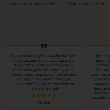
για όλες τις αγορές άνω των 200€
3-8 μέρες σε όλη την Ελλάδα
Παρήγγειλα ένα 6-φυλλο παραβάν δύο όψεων
Αγόρασα έ
και έμεινα κατενθουσιασμένη! Είναι ένα
άμεσης α
πραγματικό έργο τέχνης που ομορφαίνει
καλύτερη 
απίστευτα τον χώρο του σαλονιού μου, που
Προστατευ
ήθελα να διαχωρίσω! Επίσης ήρθε ακριβώς
προστατευτι
στις ημέρες που έγραφε στην αρχική
χαρτί με τ
παραγγελία!! Μπράβο σας, συνεχίστε την
bubble wra
πολύ καλή δουλειά!!
άμεση αντα
δυνατότητα
Μπράβο σας 
ΟΛΓΑ Α.