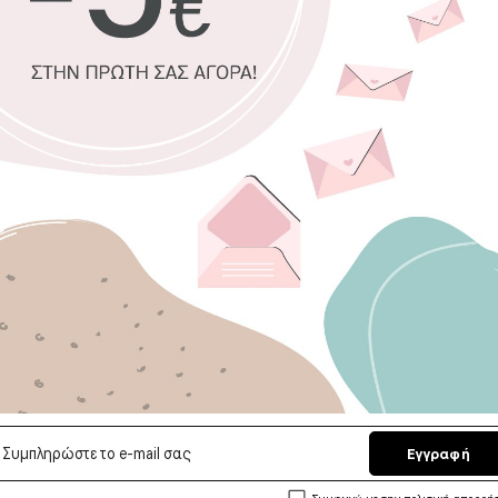
Μικρή Διάσταση (
εκ. έως 16x13 εκ., 3 κ
μπαλάκια κίτρινα - μ
Μεσαία διάσταση 
47x30 εκ.
έως
23x18 εκ
κίτρινο & 6 μπαλάκια 
Μεγάλη διάσταση 
αεροπλάνο: 103x106 εκ.
αστέρια: 11 εκ., 2 σε
Premium
μα
Οικολογική
οσμές
Αδιάβροχο,
Εύκολο στ
Ποιοτικό φ
Κατάλληλο ε
Εγγραφή
Επιλέξτε διασ