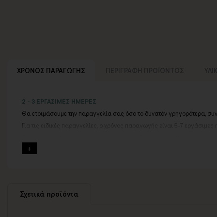
ΧΡΟΝΟΣ ΠΑΡΑΓΩΓΗΣ
ΠΕΡΙΓΡΑΦΗ ΠΡΟΪΟΝΤΟΣ
ΥΛΙ
2 - 3 ΕΡΓΑΣΙΜΕΣ ΗΜΕΡΕΣ
Θα ετοιμάσουμε την παραγγελία σας όσο το δυνατόν γρηγορότερα, συ
Για τις ειδικές παραγγελίες, ο χρόνος παραγωγής είναι 5-7 εργάσιμες 
Εάν η αποστολή πραγματοποιείται κατά τη διάρκεια μεγάλων εορτών ή 
Για αυτές τις περιπτώσεις - φροντίστε την παραγγελία σας νωρίτερα!
Μπορείτε πάντα να επικοινωνείτε μαζί μας για περισσότερες πληροφορ
Σχετικά προϊόντα