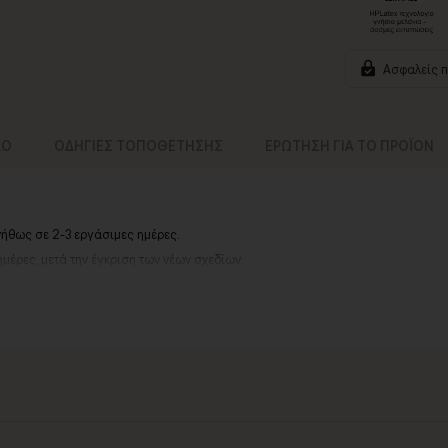
Ασφαλείς 
ΚΟ
ΟΔΗΓΙΕΣ ΤΟΠΟΘΕΤΗΣΗΣ
ΕΡΩΤΗΣΗ ΓΙΑ ΤΟ ΠΡΟΪΟΝ
νήθως σε 2-3 εργάσιμες ημέρες.
ημέρες, μετά την έγκριση των νέων σχεδίων.
αργιών ή καλοκαιρινών διακοπών, μπορεί να χρειαστεί λίγος περισσότερος χρό
contact@thinkart.gr
ίες στο