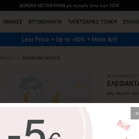
ΔΩΡΕΑΝ ΜΕΤΑΦΟΡΙΚΑ με αγορές άνω των 200€
ΠΙΝΑΚΕΣ
ΑΥΤΟΚΟΛΛΗΤΑ
TΑΠΕΤΣΑΡΙΕΣ ΤΟΙΧΟΥ
ΣΥΛΛΟ
Less Price
Up to -50%
More Art!
ΕΝΔΥΣΗ & ΑΞΕΣΟΥΑΡ
ΥΝΘΈΣΕΙΣ
ΕΛΕΦΑΝΤΑΚΙ ΠΙΛΟΤΟΣ
ΑΥΤΟΚΟΛΛΗΤΟ Τ
ΕΛΕΦΑΝΤΑ
SKU: WLSTC-333
56,82€
8
Διακοσμήστε ολ
αυτοκόλλητο το
χρώματα!