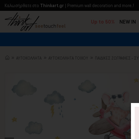
Kαλωσήρθατε στο
Thinkart.gr
| Premium wall decoration and more..!
Up to 50%
NEW IN
ΑΥΤΟΚΟΛΛΗΤΑ
ΑΥΤΟΚΟΛΛΗΤΑ ΤΟΙΧΟΥ
ΠΑΙΔΙΚΈΣ ΖΩΓΡΑΦΙΈΣ - Σ