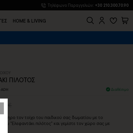
Τηλέφωνο Παραγγελιών:
+30 210.300.70.90
ΓΕΣ
HOME & LIVING
ΟΙΧΟΥ
ΚΙ ΠΙΛΟΤΟΣ
-ADH
Διαθέσιμο
1,17€
όκληρο τον τοίχο του παιδικού σας δωματίου με το
ίχου "Ελεφαντάκι πιλότος" και γεμίστε τον χώρο σας με