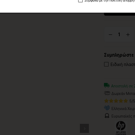
Συμφωνώ με την πολιτική απορρή
94 x 157 εκ. Μι
Συμπληρώστε 
Ειδική πλασ
Αποστολή σε 
Δωρεάν Μεταφ
5/
Ελληνικά Χει
Ευρωπαϊκές π