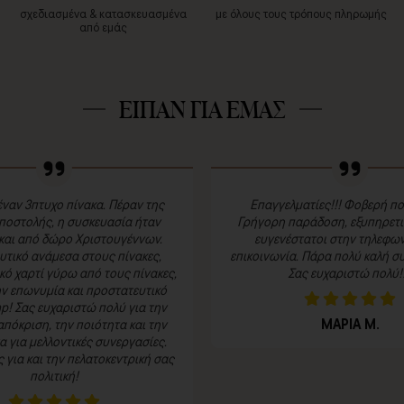
σχεδιασμένα & κατασκευασμένα
με όλους τους τρόπους πληρωμής
από εμάς
ΕΙΠΑΝ ΓΙΑ ΕΜΑΣ
ναν 3πτυχο πίνακα. Πέραν της
Επαγγελματίες!!! Φοβερή πο
ποστολής, η συσκευασία ήταν
Γρήγορη παράδοση, εξυπηρετικ
και από δώρο Χριστουγέννων.
ευγενέστατοι στην τηλεφων
τικό ανάμεσα στους πίνακες,
επικοινωνία. Πάρα πολύ καλή συ
κό χαρτί γύρω από τους πίνακες,
Σας ευχαριστώ πολύ!!
ην επωνυμία και προστατευτικό
p! Σας ευχαριστώ πολύ για την
ΜΑΡΙΑ Μ.
πόκριση, την ποιότητα και την
 για μελλοντικές συνεργασίες.
για και την πελατοκεντρική σας
πολιτική!