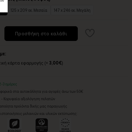
του
κρή
125 x 209 εκ. Μεσαία
147 x 246 εκ. Μεγάλη
Προσθήκη στο καλάθι
με:
τική κάρτα εφαρμογής (+
3,00€
)
2-3 ημέρες
ορικά στα αυτοκόλλητα για αγορές άνω των 50€
5 - Κορυφαία αξιολόγηση πελατών
ροποίητα προϊόντα δικής μας παραγωγής
ιστοποιήσεις μελανιών και υλικών εκτύπωσης: