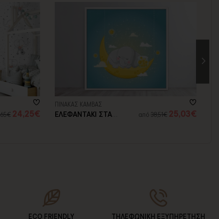
ΠΙΝΑΚΑΣ ΚΑΜΒΑΣ
ΠΙ
24,25€
25,03€
ΕΛΕΦΑΝΤΑΚΙ ΣΤΑ
Χ
,65€
από
38,51€
ΑΣΤΕΡΙΑ
Ε
ECO FRIENDLY
ΤΗΛΕΦΩΝΙΚΗ ΕΞΥΠΗΡΕΤΗΣΗ