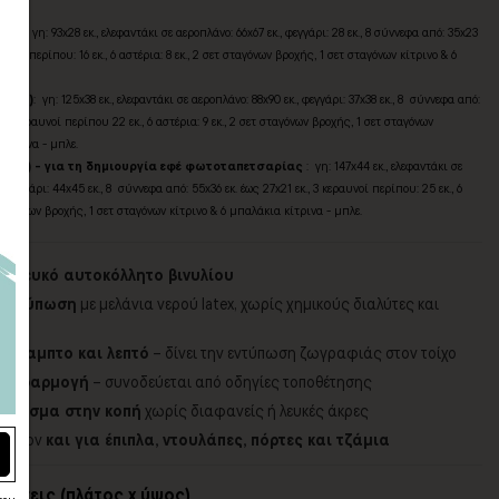
ΠxY)
: γη: 93x28 εκ., ελεφαντάκι σε αεροπλάνο: 66x67 εκ., φεγγάρι: 28 εκ., 8 σύννεφα από: 35x23
εραυνοί περίπου: 16 εκ., 6 αστέρια: 8 εκ., 2 σετ σταγόνων βροχής, 1 σετ σταγόνων κίτρινο & 6
πλε.
(ΠxY)
: γη: 125x38 εκ., ελεφαντάκι σε αεροπλάνο: 88x90 εκ., φεγγάρι: 37x38 εκ., 8 σύννεφα από:
., 3 κεραυνοί περίπου 22 εκ., 6 αστέρια: 9 εκ., 2 σετ σταγόνων βροχής, 1 σετ σταγόνων
κίτρινα - μπλε.
(ΠxY) - για τη δημιουργία εφέ φωτοταπετσαρίας
: γη: 147x44 εκ., ελεφαντάκι σε
, φεγγάρι: 44x45 εκ., 8 σύννεφα από: 55x36 εκ. έως 27x21 εκ., 3 κεραυνοί περίπου: 25 εκ., 6
τ σταγόνων βροχής, 1 σετ σταγόνων κίτρινο & 6 μπαλάκια κίτρινα - μπλε.
τ λευκό αυτοκόλλητο βινυλίου
 εκτύπωση
με μελάνια νερού latex, χωρίς χημικούς διαλύτες και
 εύκαμπτο και λεπτό
– δίνει την εντύπωση ζωγραφιάς στον τοίχο
ην εφαρμογή
– συνοδεύεται από οδηγίες τοποθέτησης
ινίρισμα στην κοπή
χωρίς διαφανείς ή λευκές άκρες
πιπλέον
και για έπιπλα, ντουλάπες, πόρτες και τζάμια
τάσεις (πλάτος x ύψος)