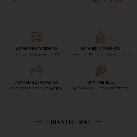
72€
56,82€
από
81,17€
ΔΩΡΕΑΝ ΜΕΤΑΦΟΡΙΚΑ
ΕΛΛΗΝΙΚΑ ΠΡΟΪΟΝΤΑ
για όλες τις αγορές άνω των 200€
σχεδιασμένα & κατασκευασμένα από εμάς
ΑΣΦΑΛΕΙΣ ΣΥΝΑΛΛΑΓΕΣ
ECO FRIENDLY
με όλους τους τρόπους πληρωμής
φυσικά υλικά - υπεύθυνες πρακτικές
ΕΙΠΑΝ ΓΙΑ ΕΜΑΣ