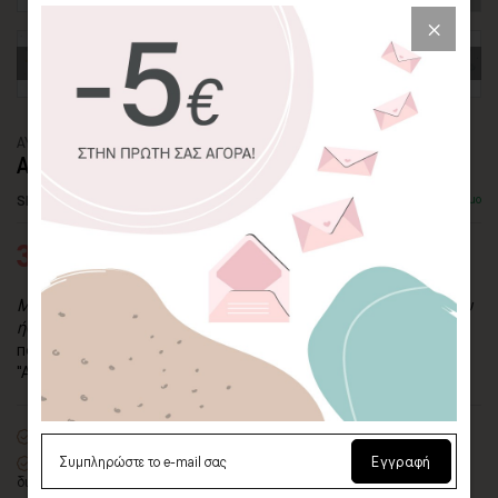
ΑΥΤΟΚΟΛΛΗΤΟ ΤΟΙΧΟΥ
ΑΥΤΟΚΙΝΗΤΑΚΙ ΞΕΚΙΝΑΕΙ ΤΑΞΙΔΙ
SKU: WLSTC-324-ADH
Διαθέσιμο
32,80€
50,46€
Μια φορά και έναν καιρό, ήταν ένα μικρό μπλε αυτοκινητάκι που
ήθελε να ταξιδέψει σε όλο τον κόσμο
....Φτιάξτε το δικό σας
παραμύθι μαζί με το παιδί σας με το αυτοκόλλητο τοίχου
"Αυτοκινητάκι ξεκινάει ταξίδι".
Premium
ματ λευκό αυτοκόλλητο βινυλίου
Εγγραφή
Οικολογική εκτύπωση
με μελάνια νερού latex, χωρίς χημικούς
διαλύτες και οσμές