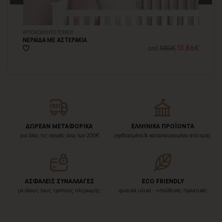
ΑΥΤΟΚΟΛΛΗΤΟ ΤΟΙΧΟΥ
ΑΥ
ΝΕΡΑΪΔΑ ΜΕ ΑΣΤΕΡΑΚΙΑ
ΝΕ
48€
13,86€
από
19,80€
ΔΩΡΕΑΝ ΜΕΤΑΦΟΡΙΚΑ
ΕΛΛΗΝΙΚΑ ΠΡΟΪΟΝΤΑ
για όλες τις αγορές άνω των 200€
σχεδιασμένα & κατασκευασμένα από εμάς
ΑΣΦΑΛΕΙΣ ΣΥΝΑΛΛΑΓΕΣ
ECO FRIENDLY
με όλους τους τρόπους πληρωμής
φυσικά υλικά - υπεύθυνες πρακτικές