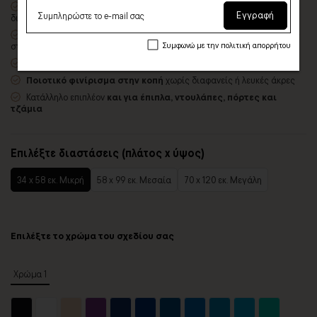
Οικολογική εκτύπωση
με μελάνια νερού latex, χωρίς χημικούς
Εγγραφή
διαλύτες και οσμές
Αδιάβροχο, εύκαμπτο και λεπτό
– δίνει την εντύπωση ζωγραφιάς
στον τοίχο
Συμφωνώ με την πολιτική απορρήτου
Εύκολο στην εφαρμογή
– συνοδεύεται από οδηγίες τοποθέτησης
Ποιοτικό φινίρισμα στην κοπή
χωρίς διαφανείς ή λευκές άκρες
Κατάλληλο επιπλέον
και για έπιπλα, ντουλάπες, πόρτες και
τζάμια
Επιλέξτε διαστάσεις (πλάτος x ύψος)
34 x 58 εκ. Μικρή
58 x 99 εκ. Μεσαία
70 x 120 εκ. Μεγάλη
Επιλέξτε το χρώμα του σχεδίου σας
Χρώμα 1