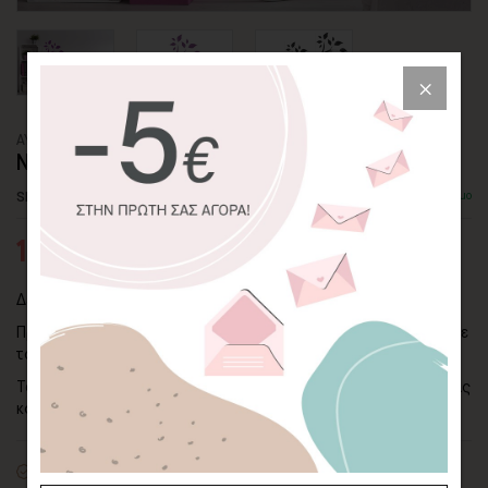
ΑΥΤΟΚΟΛΛΗΤΟ ΤΟΙΧΟΥ
ΝΕΡΑΪΔΑ ΣΕ ΔΕΝΤΡΟ
SKU: WLSTC-152-ADHC
Διαθέσιμο
12,84€
18,34€
Δεν υπάρχει τίποτα καλύτερο από ένα καλό παραμύθι!
Προσθέστε μια παραμυθένια φιγούρα στο παιδικό δωμάτιο με
το αυτοκόλλητο τοίχου "Νεράιδα σε Δέντρο"!
Το παραμυθένιο αυτοκόλλητο θα δώσει μια πινελιά φαντασίας
και χρωμάτων στο παιδικό δωμάτιο.
Premium
ματ λευκό αυτοκόλλητο βινυλίου