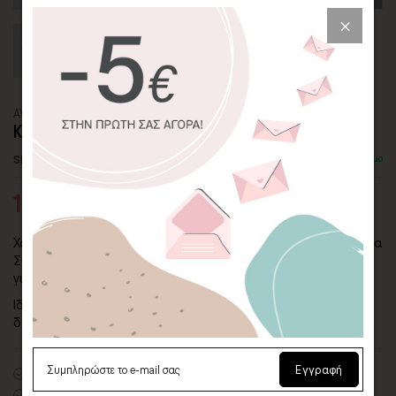
ΑΥΤΟΚΟΛΛΗΤΟ ΤΟΙΧΟΥ
ΚΟΥΚΟΥΒΑΓΙΑ ΣΤΑ ΣΥΝΝΕΦΑ
SKU: WLSTC-62-ADH
Διαθέσιμο
14,78€
21,12€
Χαριτωμένο αυτοκόλλητο τοίχου με τη μικρή "Κουκουβάγια στα
Σύννεφα" και το φεγγάρι και τα αστεράκια για συντροφιά -
για τόσο γλυκά όνειρα!
Ιδανικό αυτοκόλλητο τοίχου για το βρεφικό ή το παιδικό σας
δωμάτιο.
Εγγραφή
Premium
ματ λευκό αυτοκόλλητο βινυλίου
Οικολογική εκτύπωση
με μελάνια νερού latex, χωρίς χημικούς