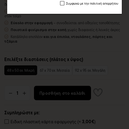
Συμφωνώ με την πολιτική απορρήτου
διαλύτες και οσμές
Αδιάβροχο, εύκαμπτο και λεπτό
– δίνει την εντύπωση ζωγραφιάς
στον τοίχο
Εύκολο στην εφαρμογή
– συνοδεύεται από οδηγίες τοποθέτησης
Ποιοτικό φινίρισμα στην κοπή
χωρίς διαφανείς ή λευκές άκρες
Κατάλληλο επιπλέον
και για έπιπλα, ντουλάπες, πόρτες και
τζάμια
Επιλέξτε διαστάσεις (πλάτος x ύψος)
48 x 50 εκ. Μικρή
67 x 70 εκ. Μεσαία
92 x 95 εκ. Μεγάλη
Προσθήκη στο καλάθι
Συμπληρώστε με:
Ειδική πλαστική κάρτα εφαρμογής (+
3,00€
)