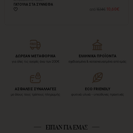
ΓΑΤΟΥΛΑ ΣΤΑ ΣΥΝΝΕΦΑ
ΚΟ
17€
10,60€
από
15,14€
ΔΩΡΕΑΝ ΜΕΤΑΦΟΡΙΚΑ
ΕΛΛΗΝΙΚΑ ΠΡΟΪΟΝΤΑ
για όλες τις αγορές άνω των 200€
σχεδιασμένα & κατασκευασμένα από εμάς
ΑΣΦΑΛΕΙΣ ΣΥΝΑΛΛΑΓΕΣ
ECO FRIENDLY
με όλους τους τρόπους πληρωμής
φυσικά υλικά - υπεύθυνες πρακτικές
ΕΙΠΑΝ ΓΙΑ ΕΜΑΣ