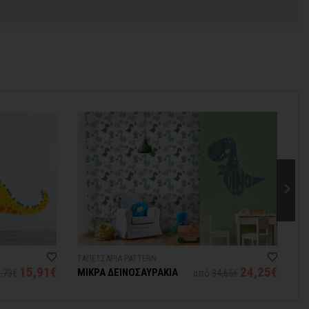
ΤΑΠΕΤΣΑΡΙΑ PATTERN
ΑΥ
15,91€
24,25€
ΜΙΚΡΑ ΔΕΙΝΟΣΑΥΡΑΚΙΑ
Μ
,73€
από
34,65€