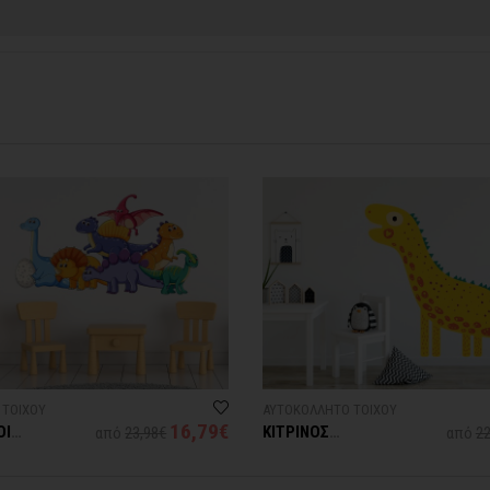
contact@thinkart.gr
φορίες στο
 ΤΟΙΧΟΥ
ΑΥΤΟΚΟΛΛΗΤΟ ΤΟΙΧΟΥ
16,79€
ΟΙ
ΚΙΤΡΙΝΟΣ
από
23,98€
από
22
Ι
ΔΕΙΝΟΣΑΥΡΟΣ