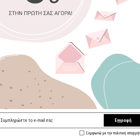
Premium
ματ
Οικολογική 
Αδιάβροχο, ε
Εύκολο στην
Ποιοτικό φιν
Κατάλληλο επ
Επιλέξτε διαστά
100 x 37 εκ. Μι
Συμπληρώστε με
Ειδική πλαστι
Εγγραφή
Αποστολή σε 
Συμφωνώ με την πολιτική απορρή
Δωρεάν Μετα