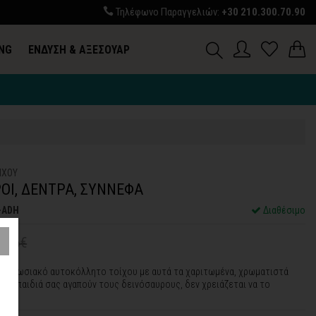
Τηλέφωνο Παραγγελιών:
+30 210.300.70.90
ING
ΕΝΔΥΣΗ & ΑΞΕΣΟΥΑΡ
ΙΧΟΥ
ΟΙ, ΔΕΝΤΡΑ, ΣΥΝΝΕΦΑ
-ADH
Διαθέσιμο
8,86€
εντυπωσιακό αυτοκόλλητο τοίχου με αυτά τα χαριτωμένα, χρωματιστά
ν τα παιδιά σας αγαπούν τους δεινόσαυρους, δεν χρειάζεται να το
…