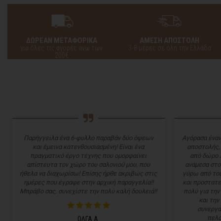
ΔΩΡΕΑΝ ΜΕΤΑΦΟΡΙΚΑ
ΑΜΕΣΗ ΑΠΟΣΤΟΛΗ
για όλες τις αγορές άνω των
3-8 μέρες σε όλη την Ελλάδα
200€
Παρήγγειλα ένα 6-φυλλο παραβάν δύο όψεων
Αγόρασα έναν
και έμεινα κατενθουσιασμένη! Είναι ένα
αποστολής,
πραγματικό έργο τέχνης που ομορφαίνει
από δώρο 
απίστευτα τον χώρο του σαλονιού μου, που
ανάμεσα στο
ήθελα να διαχωρίσω! Επίσης ήρθε ακριβώς στις
γύρω από του
ημέρες που έγραφε στην αρχική παραγγελία!!
και προστατε
Μπράβο σας, συνεχίστε την πολύ καλή δουλειά!!
πολύ για την
και την
συνεργα
πελα
ΟΛΓΑ Α.