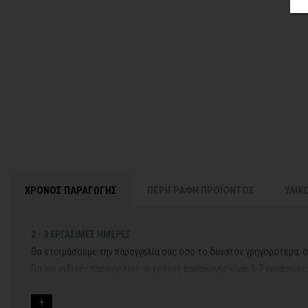
ΧΡΟΝΟΣ ΠΑΡΑΓΩΓΗΣ
ΠΕΡΙΓΡΑΦΗ ΠΡΟΪΟΝΤΟΣ
ΥΛΙΚ
2 - 3 ΕΡΓΑΣΙΜΕΣ ΗΜΕΡΕΣ
Θα ετοιμάσουμε την παραγγελία σας όσο το δυνατόν γρηγορότερα, σ
Για τις ειδικές παραγγελίες, ο χρόνος παραγωγής είναι 5-7 εργάσιμε
Εάν η αποστολή πραγματοποιείται κατά τη διάρκεια μεγάλων εορτών 
Για αυτές τις περιπτώσεις - φροντίστε την παραγγελία σας νωρίτερα!