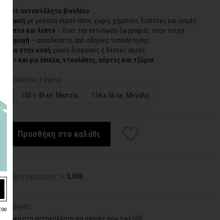
 λευκό αυτοκόλλητο βινυλίου
εκτύπωση
με μελάνια νερού latex, χωρίς χημικούς διαλύτες και οσμές
ύκαμπτο και λεπτό
– δίνει την εντύπωση ζωγραφιάς στον τοίχο
 εφαρμογή
– συνοδεύεται από οδηγίες τοποθέτησης
ίρισμα στην κοπή
χωρίς διαφανείς ή λευκές άκρες
ιπλέον
και για έπιπλα, ντουλάπες, πόρτες και τζάμια
σεις (πλάτος x ύψος)
κρή
130 x 48 εκ. Μεσαία
154 x 56 εκ. Μεγάλη
Προσθήκη στο καλάθι
:
κή κάρτα εφαρμογής (+
3,00€
)
2-3 ημέρες
του
φορικά στα αυτοκόλλητα για αγορές άνω των 50€