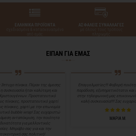
ΕΛΛΗΝΙΚΑ ΠΡΟΪΟΝΤΑ
ΑΣΦΑΛΕΙΣ ΣΥΝΑΛΛΑΓΕΣ
σχεδιασμένα & κατασκευασμένα
με όλους τους τρόπους
από εμάς
πληρωμής
ΕΙΠΑΝ ΓΙΑ ΕΜΑΣ
 3πτυχο πίνακα. Πέραν της άμεσης
Επαγγελματίες!!! Φοβερή ποιότητ
 η συσκευασία ήταν καλύτερη και
παράδοση, εξυπηρετικότατοι και
Χριστουγέννων. Προστατευτικό
στην τηλεφωνική μας επικοινωνί
υς πίνακες, προστατευτικό χαρτί
καλή συσκευασία!!!! Σας ευχαρισ
ς πίνακες, χαρτί με την επωνυμία
υτικό bubble wrap! Σας ευχαριστώ
 άμεση ανταπόκριση, την ποιότητα
ΜΑΡΙΑ Μ.
 δυνατότητα για μελλοντικές
σίες. Μπράβο σας για και την
τοκεντρική σας πολιτική!