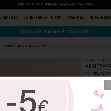
ΔΩΡΕΑΝ ΜΕΤΑΦΟΡΙΚΑ με αγορές άνω των 200€
ΟΚΟΛΛΗΤΑ
TΑΠΕΤΣΑΡΙΕΣ ΤΟΙΧΟΥ
ΣΥΛΛΟΓΕΣ
HOME & LIV
Up to -35% Summer Art Sale is On!
ΔΕΙΝΟΣΑΥΡΟΙ, ΔΕΝΤΡΑ, ΣΥΝΝΕΦΑ
ΑΥΤΟΚΟΛΛΗΤΟ ΤΟ
ΔΕΙΝΟΣΑΥΡ
SKU: WLSTC-276
20,20€
2
Ένα πραγματικά 
δεινοσαυράκια! Α
σκέφτεστε άλλο