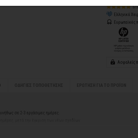
5/
Ελληνικά Χει
Ευρωπαϊκές π
Ασφαλείς 
Ο
ΟΔΗΓΙΕΣ ΤΟΠΟΘΕΤΗΣΗΣ
ΕΡΩΤΗΣΗ ΓΙΑ ΤΟ ΠΡΟΪΟΝ
υνήθως σε 2-3 εργάσιμες ημέρες.
ς ημέρες, μετά την έγκριση των νέων σχεδίων.
ή αργιών ή καλοκαιρινών διακοπών, μπορεί να χρειαστεί λίγος περισσότερος