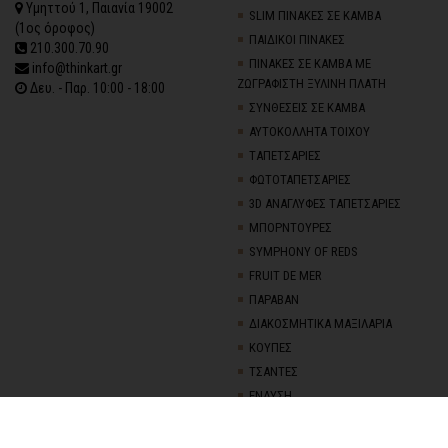
Υμηττού 1, Παιανία 19002
SLIM ΠΙΝΑΚΕΣ ΣΕ ΚΑΜΒΑ
(1ος όροφος)
ΠΑΙΔΙΚΟΙ ΠΙΝΑΚΕΣ
210.300.70.90
ΠΙΝΑΚΕΣ ΣΕ ΚΑΜΒΑ ΜΕ
info@thinkart.gr
ΖΩΓΡΑΦΙΣΤΗ ΞΥΛΙΝΗ ΠΛΑΤΗ
Δευ. - Παρ. 10:00 - 18:00
ΣΥΝΘΕΣΕΙΣ ΣΕ ΚΑΜΒΑ
ΑΥΤΟΚΟΛΛΗΤΑ ΤΟΙΧΟΥ
TΑΠΕΤΣΑΡΙΕΣ
ΦΩΤΟΤΑΠΕΤΣΑΡΙΕΣ
3D AΝΑΓΛΥΦΕΣ TΑΠΕΤΣΑΡΙΕΣ
ΜΠΟΡΝΤΟΥΡΕΣ
SYMPHONY OF REDS
FRUIT DE MER
ΠΑΡΑΒΑΝ
ΔΙΑΚΟΣΜΗΤΙΚΑ ΜΑΞΙΛΑΡΙΑ
ΚΟΥΠΕΣ
ΤΣΑΝΤΕΣ
ΕΝΔΥΣΗ