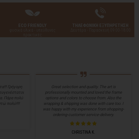
ECO FRIENDLY
ΤΗΛΕΦΩΝΙΚΗ ΕΞΥΠΗΡΕΤΗΣΗ
φυσικά υλικά - υπεύθυνες
Δευτέρα - Παρασκευή 09:00-18:00
πρακτικές
α!!! Γρήγορη
Great selection and quality. The art is
 ευγενέστατοι
professionally mounted and loved the frame
α. Πάρα πολύ
options and colors to choose from. Also the
τώ πολύ!!!!
wrapping & shipping was done with care too. I
was happy with my experience from shopping-
ordering-customer service-delivery.
CHRISTINA K.