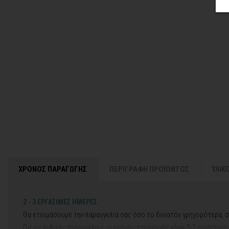
ΧΡΟΝΟΣ ΠΑΡΑΓΩΓΗΣ
ΠΕΡΙΓΡΑΦΗ ΠΡΟΪΟΝΤΟΣ
ΥΛΙΚ
2 - 3 ΕΡΓΑΣΙΜΕΣ ΗΜΕΡΕΣ
Θα ετοιμάσουμε την παραγγελία σας όσο το δυνατόν γρηγορότερα, σ
Για τις ειδικές παραγγελίες, ο χρόνος παραγωγής είναι 5-7 εργάσιμε