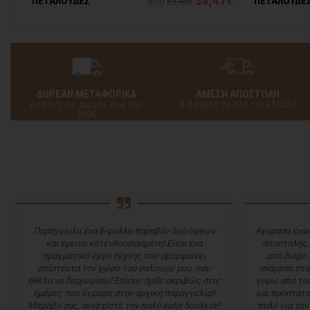
58,41€
ΠΕΤΑΛΟΥΔΕΣ
ΠΕΤΑΛΟΥΔΕ
από
83,45€
ΑΕΡΑ
ΔΩΡΕΑΝ ΜΕΤΑΦΟΡΙΚΑ
ΑΜΕΣΗ ΑΠΟΣΤΟΛΗ
για όλες τις αγορές άνω των
3-8 μέρες σε όλη την Ελλάδα
200€
Παρήγγειλα ένα 6-φυλλο παραβάν δύο όψεων
Αγόρασα έναν
και έμεινα κατενθουσιασμένη! Είναι ένα
αποστολής,
πραγματικό έργο τέχνης που ομορφαίνει
από δώρο 
απίστευτα τον χώρο του σαλονιού μου, που
ανάμεσα στο
ήθελα να διαχωρίσω! Επίσης ήρθε ακριβώς στις
γύρω από του
ημέρες που έγραφε στην αρχική παραγγελία!!
και προστατε
Μπράβο σας, συνεχίστε την πολύ καλή δουλειά!!
πολύ για την