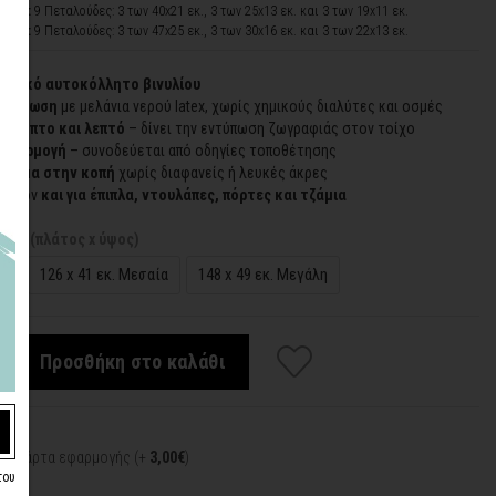
(ΠxΥ)
:
9 Πεταλούδες: 3 των 40x21 εκ., 3 των 25x13 εκ. και 3 των 19x11 εκ.
(ΠxΥ)
:
9 Πεταλούδες: 3 των 47x25 εκ., 3 των 30x16 εκ. και 3 των 22x13 εκ.
 λευκό αυτοκόλλητο βινυλίου
εκτύπωση
με μελάνια νερού latex, χωρίς χημικούς διαλύτες και οσμές
ύκαμπτο και λεπτό
– δίνει την εντύπωση ζωγραφιάς στον τοίχο
 εφαρμογή
– συνοδεύεται από οδηγίες τοποθέτησης
ίρισμα στην κοπή
χωρίς διαφανείς ή λευκές άκρες
ιπλέον
και για έπιπλα, ντουλάπες, πόρτες και τζάμια
σεις (πλάτος x ύψος)
ρή
126 x 41 εκ. Μεσαία
148 x 49 εκ. Μεγάλη
Προσθήκη στο καλάθι
:
κή κάρτα εφαρμογής (+
3,00€
)
του