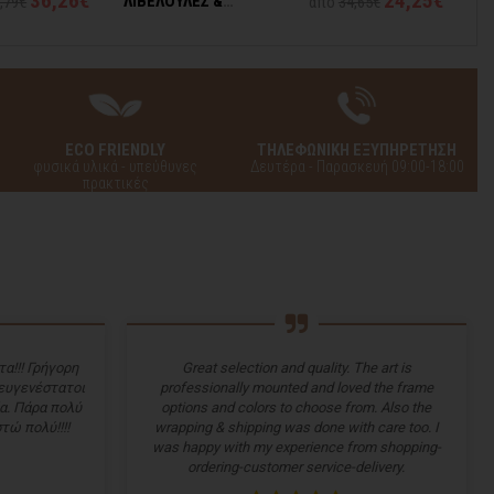
36,26€
24,25€
ΛΙΒΕΛΟΥΛΕΣ &
,79€
από
34,65€
ΠΕΤΑΛΟΥΔΕΣ
ECO FRIENDLY
ΤΗΛΕΦΩΝΙΚΗ ΕΞΥΠΗΡΕΤΗΣΗ
φυσικά υλικά - υπεύθυνες
Δευτέρα - Παρασκευή 09:00-18:00
πρακτικές
α!!! Γρήγορη
Great selection and quality. The art is
 ευγενέστατοι
professionally mounted and loved the frame
α. Πάρα πολύ
options and colors to choose from. Also the
τώ πολύ!!!!
wrapping & shipping was done with care too. I
was happy with my experience from shopping-
ordering-customer service-delivery.