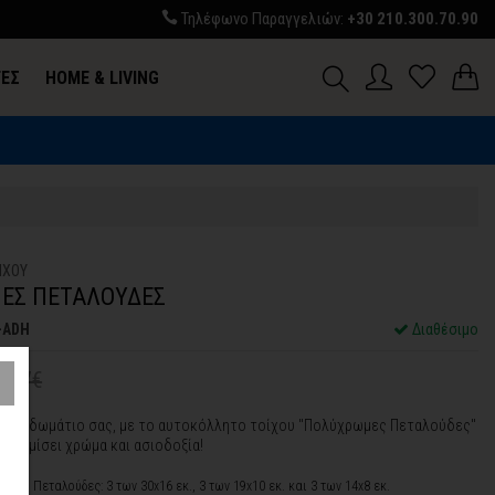
Τηλέφωνο Παραγγελιών:
+30 210.300.70.90
ΓΕΣ
HOME & LIVING
ΙΧΟΥ
ΕΣ ΠΕΤΑΛΟΥΔΕΣ
-ADH
Διαθέσιμο
2,97€
η στο δωμάτιο σας, με το αυτοκόλλητο τοίχου "Πολύχρωμες Πεταλούδες"
θα γεμίσει χρώμα και ασιοδοξία!
xΥ):
9 Πεταλούδες: 3 των 30x16 εκ., 3 των 19x10 εκ. και 3 των 14x8 εκ.