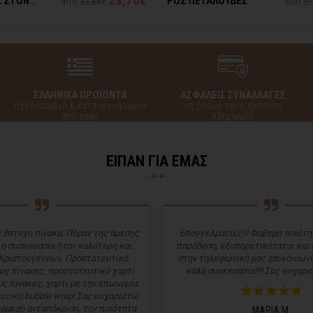
23,70€
Σ ΣΤΟΝ
ΡΟΖ ΠΕΤΑΛΟΥΔΕΣ
από
33,86€
από
51
ΕΛΛΗΝΙΚΑ ΠΡΟΪΟΝΤΑ
ΑΣΦΑΛΕΙΣ ΣΥΝΑΛΛΑΓΕΣ
σχεδιασμένα & κατασκευασμένα
με όλους τους τρόπους
από εμάς
πληρωμής
ΕΙΠΑΝ ΓΙΑ ΕΜΑΣ
 3πτυχο πίνακα. Πέραν της άμεσης
Επαγγελματίες!!! Φοβερή ποιότητ
 η συσκευασία ήταν καλύτερη και
παράδοση, εξυπηρετικότατοι και
Χριστουγέννων. Προστατευτικό
στην τηλεφωνική μας επικοινωνί
υς πίνακες, προστατευτικό χαρτί
καλή συσκευασία!!!! Σας ευχαρισ
ς πίνακες, χαρτί με την επωνυμία
υτικό bubble wrap! Σας ευχαριστώ
 άμεση ανταπόκριση, την ποιότητα
ΜΑΡΙΑ Μ.