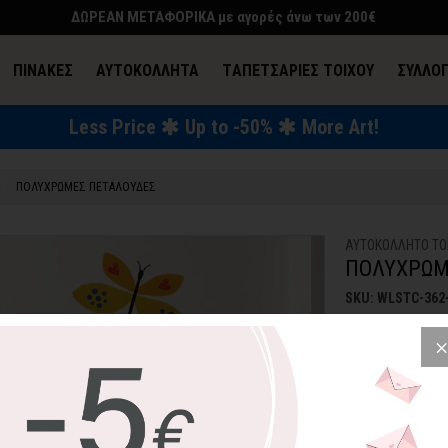
ΔΩΡΕΑΝ ΜΕΤΑΦΟΡΙΚΑ με αγορές άνω των 200€
ΠΙΝΑΚΕΣ
ΑΥΤΟΚΟΛΛΗΤΑ
TΑΠΕΤΣΑΡΙΕΣ ΤΟΙΧΟΥ
ΣΥΛΛΟ
Less Price
Up to -50%
More Art!
ΕΝΔΥΣΗ & ΑΞΕΣΟΥΑΡ
ΠΟΛΥΧΡΩΜΕΣ ΠΕΤΑΛΟΥΔΕΣ
ΑΥΤΟΚΟΛΛΗΤΟ ΤΟ
ΠΟΛΥΧΡΩΜ
SKU: WLSTC-362
16,08€
2
Φέρτε την άνοιξ
και ο χώρος σας 
Μικρή Διασταση (Π