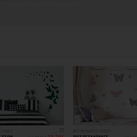
ή αργιών ή καλοκαιρινών διακοπών, μπορεί να χρειαστεί λίγος περισσότερος
contact@thinkart.gr
φορίες στο
 ΤΟΙΧΟΥ
ΑΥΤΟΚΟΛΛΗΤΟ ΤΟΙΧΟΥ