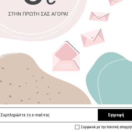
Μεσαία Διάσταση
Μεγάλη Διάσταση
Premium
ματ
Οικολογική 
Αδιάβροχο, ε
Εύκολο στην
Ποιοτικό φιν
Κατάλληλο επ
Επιλέξτε διαστά
95 x 31 εκ. Μικ
Συμπληρώστε με
Εγγραφή
Ειδική πλαστι
Συμφωνώ με την πολιτική απορρή