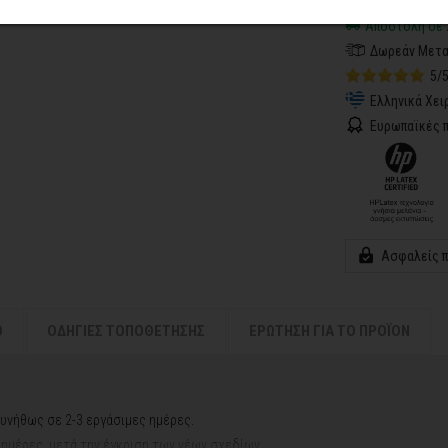
Αποστολή σε 
Δωρεάν Μετα
5/
Ελληνικά Χει
Ευρωπαϊκές π
Ασφαλείς 
Ο
ΟΔΗΓΙΕΣ ΤΟΠΟΘΕΤΗΣΗΣ
ΕΡΩΤΗΣΗ ΓΙΑ ΤΟ ΠΡΟΪΟΝ
υνήθως σε 2-3 εργάσιμες ημέρες.
ς ημέρες, μετά την έγκριση των νέων σχεδίων.