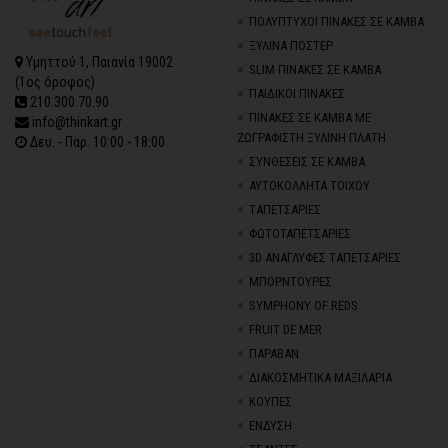
ΠΟΛΥΠΤΥΧΟΙ ΠΙΝΑΚΕΣ ΣΕ ΚΑΜΒΑ
ΞΥΛΙΝΑ ΠΟΣΤΕΡ
Υμηττού 1, Παιανία 19002
SLIM ΠΙΝΑΚΕΣ ΣΕ ΚΑΜΒΑ
(1ος όροφος)
ΠΑΙΔΙΚΟΙ ΠΙΝΑΚΕΣ
210.300.70.90
ΠΙΝΑΚΕΣ ΣΕ ΚΑΜΒΑ ΜΕ
info@thinkart.gr
ΖΩΓΡΑΦΙΣΤΗ ΞΥΛΙΝΗ ΠΛΑΤΗ
Δευ. - Παρ. 10:00 - 18:00
ΣΥΝΘΕΣΕΙΣ ΣΕ ΚΑΜΒΑ
ΑΥΤΟΚΟΛΛΗΤΑ ΤΟΙΧΟΥ
TΑΠΕΤΣΑΡΙΕΣ
ΦΩΤΟΤΑΠΕΤΣΑΡΙΕΣ
3D AΝΑΓΛΥΦΕΣ TΑΠΕΤΣΑΡΙΕΣ
ΜΠΟΡΝΤΟΥΡΕΣ
SYMPHONY OF REDS
FRUIT DE MER
ΠΑΡΑΒΑΝ
ΔΙΑΚΟΣΜΗΤΙΚΑ ΜΑΞΙΛΑΡΙΑ
ΚΟΥΠΕΣ
ΕΝΔΥΣΗ