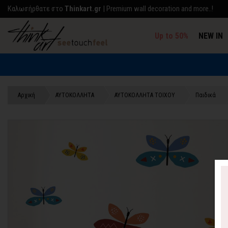
Kαλωσήρθατε στο
Thinkart.gr
| Premium wall decoration and more..!
Up to 50%
NEW IN
Αρχική
ΑΥΤΟΚΟΛΛΗΤΑ
ΑΥΤΟΚΟΛΛΗΤΑ ΤΟΙΧΟΥ
Παιδικά