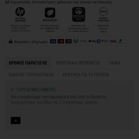
Ευρωπαϊκές πιστοποιήσεις μελανιών και υλικών εκτύπωσης:
Ασφαλείς πληρωμές
ΧΡΟΝΟΣ ΠΑΡΑΓΩΓΗΣ
ΠΕΡΙΓΡΑΦΗ ΠΡΟΪΟΝΤΟΣ
ΥΛΙΚΟ
ΟΔΗΓΙΕΣ ΤΟΠΟΘΕΤΗΣΗΣ
ΕΡΩΤΗΣΗ ΓΙΑ ΤΟ ΠΡΟΪΟΝ
2 - 3 ΕΡΓΑΣΙΜΕΣ ΗΜΕΡΕΣ
Θα ετοιμάσουμε την παραγγελία σας όσο το δυνατόν
γρηγορότερα, συνήθως σε 2-3 εργάσιμες ημέρες.
Για τις ειδικές παραγγελίες, ο χρόνος παραγωγής είναι 5-7
εργάσιμες ημέρες, μετά την έγκριση των νέων σχεδίων.
Εάν η αποστολή πραγματοποιείται κατά τη διάρκεια μεγάλων
εορτών ή αργιών ή καλοκαιρινών διακοπών, μπορεί να χρειαστεί
λίγος περισσότερος χρόνος για να παραδοθεί.