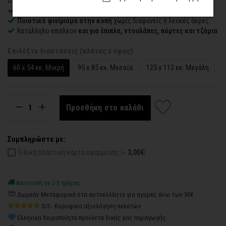
στον τοίχο
Εύκολο στην εφαρμογή
– συνοδεύεται από οδηγίες τοποθέτησης
Ποιοτικό φινίρισμα στην κοπή
χωρίς διαφανείς ή λευκές άκρες
Κατάλληλο επιπλέον
και για έπιπλα, ντουλάπες, πόρτες και τζάμια
Επιλέξτε διαστάσεις (πλάτος x ύψος)
60 x 54 εκ. Μικρή
95 x 85 εκ. Μεσαία
125 x 112 εκ. Μεγάλη
Προσθήκη στο καλάθι
Συμπληρώστε με:
Ειδική πλαστική κάρτα εφαρμογής (+
3,00€
)
Αποστολή σε 2-3 ημέρες
Δωρεάν Μεταφορικά στα αυτοκόλλητα για αγορές άνω των 50€
5/5 - Κορυφαία αξιολόγηση πελατών
Ελληνικά Χειροποίητα προϊόντα δικής μας παραγωγής