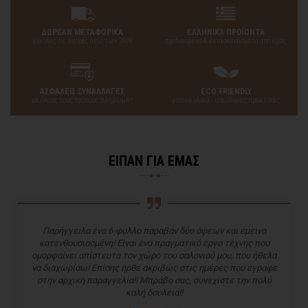
ΔΩΡΕΑΝ ΜΕΤΑΦΟΡΙΚΑ
ΕΛΛΗΝΙΚΑ ΠΡΟΪΟΝΤΑ
για όλες τις αγορές άνω των 200€
σχεδιασμένα & κατασκευασμένα από εμάς
ΑΣΦΑΛΕΙΣ ΣΥΝΑΛΛΑΓΕΣ
ECO FRIENDLY
με όλους τους τρόπους πληρωμής
φυσικά υλικά - υπεύθυνες πρακτικές
ΕΙΠΑΝ ΓΙΑ ΕΜΑΣ
Παρήγγειλα ένα 6-φυλλο παραβάν δύο όψεων και έμεινα
κατενθουσιασμένη! Είναι ένα πραγματικό έργο τέχνης που
ομορφαίνει απίστευτα τον χώρο του σαλονιού μου, που ήθελα
να διαχωρίσω! Επίσης ήρθε ακριβώς στις ημέρες που έγραφε
στην αρχική παραγγελία!! Μπράβο σας, συνεχίστε την πολύ
καλή δουλειά!!