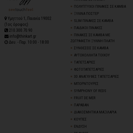
ΠΟΛΥΠΤΥΧΟΙ ΠΙΝΑΚΕΣ ΣΕ ΚΑΜΒΑ
ΞΥΛΙΝΑ ΠΟΣΤΕΡ
Υμηττού 1, Παιανία 19002
SLIM ΠΙΝΑΚΕΣ ΣΕ ΚΑΜΒΑ
(1ος όροφος)
ΠΑΙΔΙΚΟΙ ΠΙΝΑΚΕΣ
210.300.70.90
ΠΙΝΑΚΕΣ ΣΕ ΚΑΜΒΑ ΜΕ
info@thinkart.gr
ΖΩΓΡΑΦΙΣΤΗ ΞΥΛΙΝΗ ΠΛΑΤΗ
Δευ. - Παρ. 10:00 - 18:00
ΣΥΝΘΕΣΕΙΣ ΣΕ ΚΑΜΒΑ
ΑΥΤΟΚΟΛΛΗΤΑ ΤΟΙΧΟΥ
TΑΠΕΤΣΑΡΙΕΣ
ΦΩΤΟΤΑΠΕΤΣΑΡΙΕΣ
3D AΝΑΓΛΥΦΕΣ TΑΠΕΤΣΑΡΙΕΣ
ΜΠΟΡΝΤΟΥΡΕΣ
SYMPHONY OF REDS
FRUIT DE MER
ΠΑΡΑΒΑΝ
ΔΙΑΚΟΣΜΗΤΙΚΑ ΜΑΞΙΛΑΡΙΑ
ΚΟΥΠΕΣ
ΕΝΔΥΣΗ