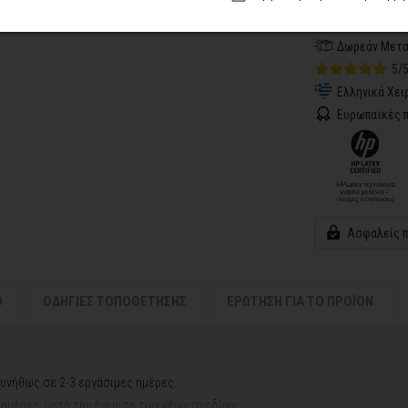
Αποστολή σε 
Δωρεάν Μετα
5/
Ελληνικά Χει
Ευρωπαϊκές π
Ασφαλείς 
Ο
ΟΔΗΓΙΕΣ ΤΟΠΟΘΕΤΗΣΗΣ
ΕΡΩΤΗΣΗ ΓΙΑ ΤΟ ΠΡΟΪΟΝ
υνήθως σε 2-3 εργάσιμες ημέρες.
ς ημέρες, μετά την έγκριση των νέων σχεδίων.