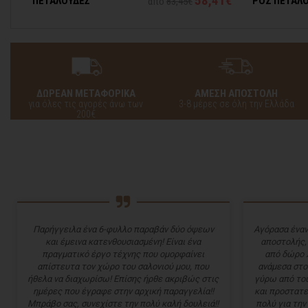
7€
58,41€
ΠΕΤΑΛΟΥΔΕΣ
ΡΟΖ ΠΕΤΑΛ
από
83,45€
ΔΩΡΕΑΝ ΜΕΤΑΦΟΡΙΚΑ
ΑΜΕΣΗ ΑΠΟΣΤΟΛΗ
για όλες τις αγορές άνω των
3-8 μέρες σε όλη την Ελλάδα
200€
Παρήγγειλα ένα 6-φυλλο παραβάν δύο όψεων
Αγόρασα έναν
και έμεινα κατενθουσιασμένη! Είναι ένα
αποστολής,
πραγματικό έργο τέχνης που ομορφαίνει
από δώρο 
απίστευτα τον χώρο του σαλονιού μου, που
ανάμεσα στο
ήθελα να διαχωρίσω! Επίσης ήρθε ακριβώς στις
γύρω από του
ημέρες που έγραφε στην αρχική παραγγελία!!
και προστατε
Μπράβο σας, συνεχίστε την πολύ καλή δουλειά!!
πολύ για την