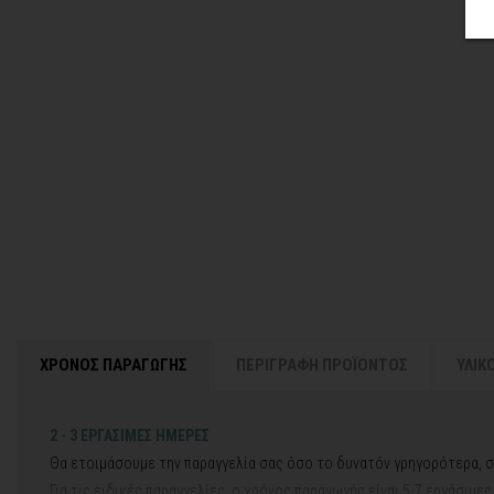
ΧΡΟΝΟΣ ΠΑΡΑΓΩΓΗΣ
ΠΕΡΙΓΡΑΦΗ ΠΡΟΪΟΝΤΟΣ
ΥΛΙΚ
2 - 3 ΕΡΓΑΣΙΜΕΣ ΗΜΕΡΕΣ
Θα ετοιμάσουμε την παραγγελία σας όσο το δυνατόν γρηγορότερα, σ
Για τις ειδικές παραγγελίες, ο χρόνος παραγωγής είναι 5-7 εργάσιμε