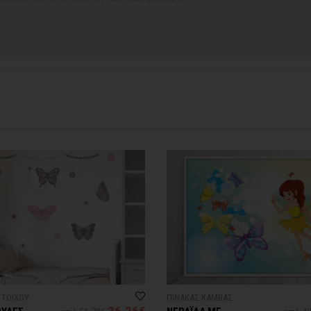
ή αργιών ή καλοκαιρινών διακοπών, μπορεί να χρειαστεί λίγος περισσότερος
contact@thinkart.gr
φορίες στο
 ΤΟΙΧΟΥ
ΠΙΝΑΚΑΣ ΚΑΜΒΑΣ