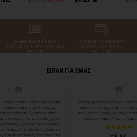
36,26€
ΟΥΔΕΣ
ΝΕΡΑΪΔΑ ΜΕ
από
51,79€
από
43
ΠΕΤΑΛΟΥΔΕΣ
ΕΛΛΗΝΙΚΑ ΠΡΟΪΟΝΤΑ
ΑΣΦΑΛΕΙΣ ΣΥΝΑΛΛΑΓΕΣ
σχεδιασμένα & κατασκευασμένα
με όλους τους τρόπους
από εμάς
πληρωμής
ΕΙΠΑΝ ΓΙΑ ΕΜΑΣ
 3πτυχο πίνακα. Πέραν της άμεσης
Επαγγελματίες!!! Φοβερή ποιότητ
 η συσκευασία ήταν καλύτερη και
παράδοση, εξυπηρετικότατοι και
Χριστουγέννων. Προστατευτικό
στην τηλεφωνική μας επικοινωνί
υς πίνακες, προστατευτικό χαρτί
καλή συσκευασία!!!! Σας ευχαρισ
ς πίνακες, χαρτί με την επωνυμία
υτικό bubble wrap! Σας ευχαριστώ
 άμεση ανταπόκριση, την ποιότητα
ΜΑΡΙΑ Μ.