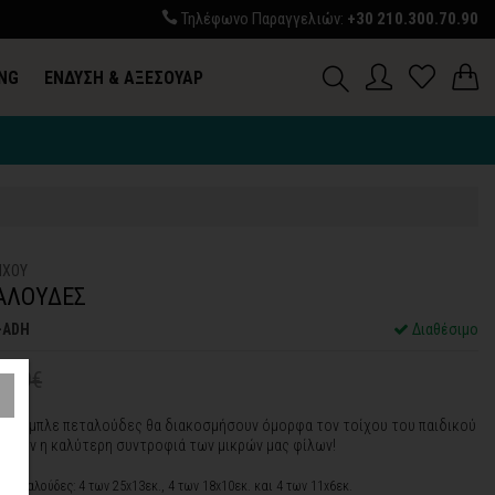
Τηλέφωνο Παραγγελιών:
+30 210.300.70.90
ING
ΕΝΔΥΣΗ & ΑΞΕΣΟΥΑΡ
ΙΧΟΥ
ΑΛΟΥΔΕΣ
-ADH
Διαθέσιμο
1,49€
νες μπλε πεταλούδες θα διακοσμήσουν όμορφα τον τοίχου του παιδικού
γίνουν η καλύτερη συντροφιά των μικρών μας φίλων!
12 Πεταλούδες: 4 των 25x13εκ., 4 των 18x10εκ. και 4 των 11x6εκ.