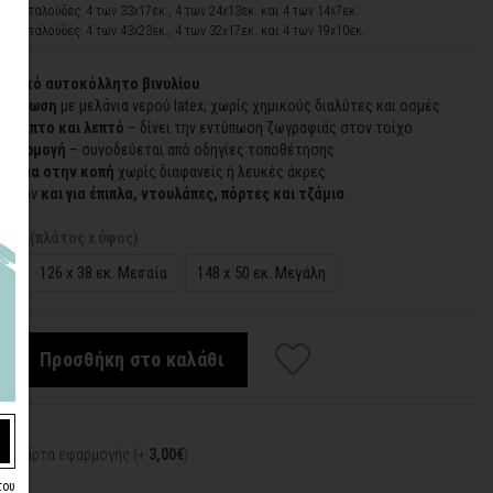
 12 Πεταλούδες: 4 των 33x17εκ., 4 των 24x13εκ. και 4 των 14x7εκ.
 12 Πεταλούδες: 4 των 43x23εκ., 4 των 32x17εκ. και 4 των 19x10εκ.
 λευκό αυτοκόλλητο βινυλίου
εκτύπωση
με μελάνια νερού latex, χωρίς χημικούς διαλύτες και οσμές
ύκαμπτο και λεπτό
– δίνει την εντύπωση ζωγραφιάς στον τοίχο
 εφαρμογή
– συνοδεύεται από οδηγίες τοποθέτησης
ίρισμα στην κοπή
χωρίς διαφανείς ή λευκές άκρες
ιπλέον
και για έπιπλα, ντουλάπες, πόρτες και τζάμια
σεις (πλάτος x ύψος)
ρή
126 x 38 εκ. Μεσαία
148 x 50 εκ. Μεγάλη
Προσθήκη στο καλάθι
:
κή κάρτα εφαρμογής (+
3,00€
)
του