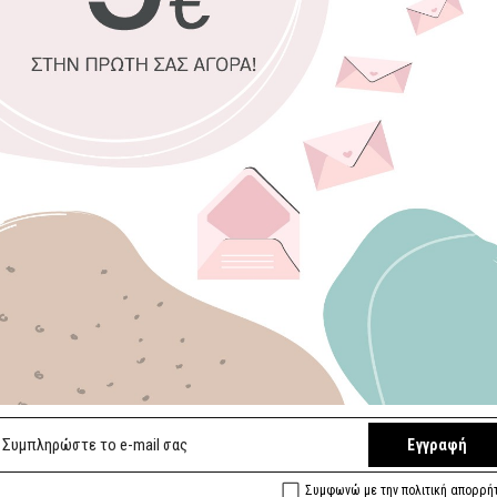
Μεσαία Διάσταση
:
Μεγάλη
Διάσταση
:
Premium
ματ
Οικολογική 
Αδιάβροχο, ε
Εύκολο στην
Ποιοτικό φιν
Κατάλληλο επ
Επιλέξτε διαστά
95 x 29 εκ. Μικ
Συμπληρώστε με
Εγγραφή
Ειδική πλαστι
Συμφωνώ με την πολιτική απορρή