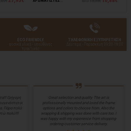
27,95€
10,88€
ΧΡΩΜΑΤΙΣΤΕΣ
Κ
,00€
από
15,55€
ΠΕΤΑΛΟΥΔΙΤΣΕΣ
ECO FRIENDLY
ΤΗΛΕΦΩΝΙΚΗ ΕΞΥΠΗΡΕΤΗΣΗ
φυσικά υλικά - υπεύθυνες
Δευτέρα - Παρασκευή 09:00-18:00
πρακτικές
α!!! Γρήγορη
Great selection and quality. The art is
 ευγενέστατοι
professionally mounted and loved the frame
α. Πάρα πολύ
options and colors to choose from. Also the
τώ πολύ!!!!
wrapping & shipping was done with care too. I
was happy with my experience from shopping-
ordering-customer service-delivery.