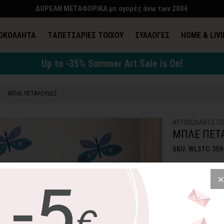
ΔΩΡΕΑΝ ΜΕΤΑΦΟΡΙΚΑ με αγορές άνω των 200€
ΟΚΟΛΛΗΤΑ
TΑΠΕΤΣΑΡΙΕΣ ΤΟΙΧΟΥ
ΣΥΛΛΟΓΕΣ
HOME & LIV
Up to -35% Summer Art Sale is On!
ΜΠΛΕ ΠΕΤΑΛΟΥΔΕΣ
ΑΥΤΟΚΟΛΛΗΤΟ ΤΟ
ΜΠΛΕ ΠΕΤ
SKU: WLSTC-359
15,04€
2
Δώδεκα χαριτωμέ
δωματίου και θα 
Μικρή Διάσταση
: 