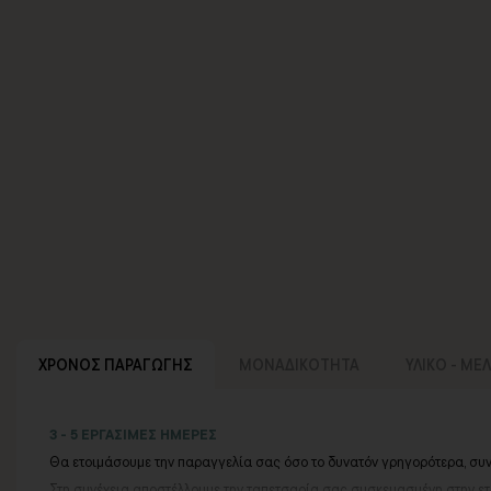
ΧΡΟΝΟΣ ΠΑΡΑΓΩΓΗΣ
ΜΟΝΑΔΙΚΟΤΗΤΑ
ΥΛΙΚΟ - ΜΕ
3 - 5 ΕΡΓΑΣΙΜΕΣ ΗΜΕΡΕΣ
Θα ετοιμάσουμε την παραγγελία σας όσο το δυνατόν γρηγορότερα, συ
Στη συνέχεια αποστέλλουμε την ταπετσαρία σας συσκευασμένη στην ετα