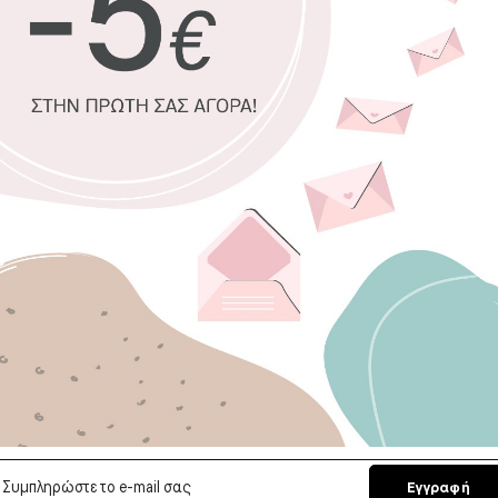
Το ουδέτερο και μ
προσθέσουν μια λε
Το ασημένιο χρώμα
τεχνολογίας, συνδ
Επιλέξτε, ανάμεσ
θα απογειώσει το
Αναβαθμίστε τη
ταπετσαρία.
Min διάσταση:
78x
Επιλέξτε διά
Πλάτος (εκ)
Ύψος
Η επιλογή σας
Εγγραφή