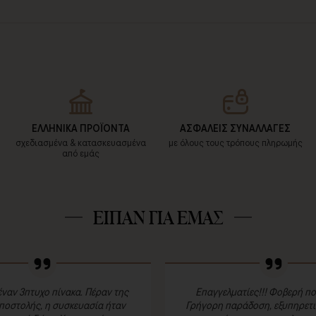
ΕΛΛΗΝΙΚΑ ΠΡΟΪΟΝΤΑ
ΑΣΦΑΛΕΙΣ ΣΥΝΑΛΛΑΓΕΣ
σχεδιασμένα & κατασκευασμένα
με όλους τους τρόπους πληρωμής
από εμάς
ΕΙΠΑΝ ΓΙΑ ΕΜΑΣ
ναν 3πτυχο πίνακα. Πέραν της
Επαγγελματίες!!! Φοβερή πο
ποστολής, η συσκευασία ήταν
Γρήγορη παράδοση, εξυπηρετικ