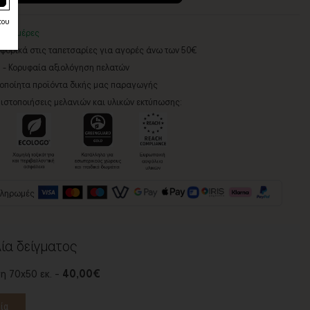
του
3-5 ημέρες
ορικά στις ταπετσαρίες για αγορές άνω των 50€
5 - Κορυφαία αξιολόγηση πελατών
ροποίητα προϊόντα δικής μας παραγωγής
ιστοποιήσεις μελανιών και υλικών εκτύπωσης:
πληρωμές
ία δείγματος
η 70x50 εκ. -
40,00€
ία