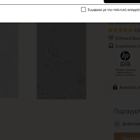
Συμφωνώ με την πολιτική απορρή
Αποστολή σε 
Δωρεάν Μεταφ
5/
Ελληνικά Χει
Ευρωπαϊκές π
Ασφαλείς 
Παραγγελ
Διάστασ
Παραγγελ