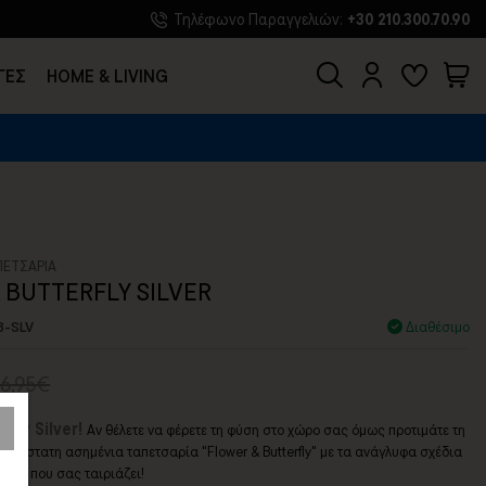
Τηλέφωνο Παραγγελιών:
+30 210.300.70.90
ΓΕΣ
HOME & LIVING
ΠΕΤΣΑΡΙΑ
 BUTTERFLY SILVER
B-SLV
Διαθέσιμο
26,95€
rfly Silver!
Αν θέλετε να φέρετε τη φύση στο χώρο σας όμως προτιμάτε τη
σδιάστατη ασημένια ταπετσαρία "Flower & Butterfly" με τα ανάγλυφα σχέδια
αυτή που σας ταιριάζει!