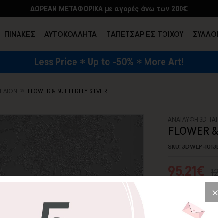
ΔΩΡΕΑΝ ΜΕΤΑΦΟΡΙΚΑ με αγορές άνω των 200€
ΠΙΝΑΚΕΣ
ΑΥΤΟΚΟΛΛΗΤΑ
TΑΠΕΤΣΑΡΙΕΣ ΤΟΙΧΟΥ
ΣΥΛΛΟ
Less Price
Up to -50%
More Art!
ΕΝΔΥΣΗ & ΑΞΕΣΟΥΑΡ
ΧΕΔΊΩΝ
FLOWER & BUTTERFLY SILVER
ΑΝΑΓΛΥΦΗ 3D ΤΑ
FLOWER &
SKU: 3DWLP-1013
95,21€
1
Flower & Butte
μονοχρωμία, η τρι
λουλουδιών είναι 