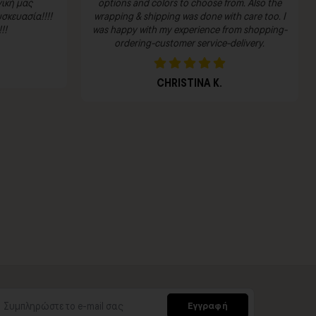
ική μας
options and colors to choose from. Also the
σκευασία!!!!
wrapping & shipping was done with care too. I
!!
was happy with my experience from shopping-
ordering-customer service-delivery.
CHRISTINA K.
Εγγραφή