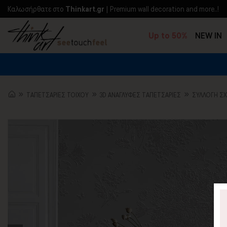
Kαλωσήρθατε στο
Thinkart.gr
| Premium wall decoration and more..!
Up to 50%
NEW IN
TΑΠΕΤΣΑΡΙΕΣ ΤΟΙΧΟΥ
3D AΝΑΓΛΥΦΕΣ TΑΠΕΤΣΑΡΙΕΣ
ΣΥΛΛΟΓΉ Σ