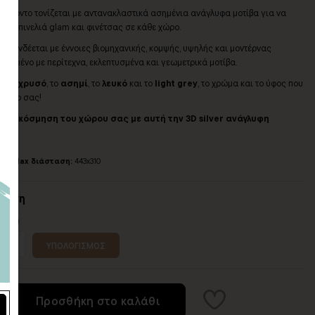
ατ φόντο τονίζεται με αντανακλαστικά ασημένια ανάγλυφα μοτίβα για να
πτή πινελιά glam και φινέτσας σε κάθε χώρο.
 συνδέεται με έννοιες βιομηχανικής, κομψής, υψηλής και μοντέρνας
υασμένο με περίτεχνα, εκλεπτυσμένα και γεωμετρικά μοτίβα.
α στο
χρυσό
, το
ασημί
, το
λευκό
και το
light grey
, το χρώμα και το ύφος που
 χώρο σας!
 διακόσμηση του χώρου σας με αυτή την 3D silver ανάγλυφη
155.
Max διάσταση:
443x310
σταση
 (εκ)
ΥΠΟΛΟΓΙΣΜΟΣ
Προσθήκη στο καλάθι