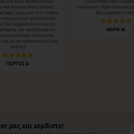
και από δώρο Χριστουγέννων.
ευγενέστατοι στην τηλεφων
τικό ανάμεσα στους πίνακες,
επικοινωνία. Πάρα πολύ καλή συ
κό χαρτί γύρω από τους πίνακες,
Σας ευχαριστώ πολύ!!
ην επωνυμία και προστατευτικό
p! Σας ευχαριστώ πολύ για την
ΜΑΡΙΑ Μ.
πόκριση, την ποιότητα και την
 για μελλοντικές συνεργασίες.
για και την πελατοκεντρική σας
πολιτική!
ΓΙΩΡΓΟΣ Δ.
er μας και κερδίστε!