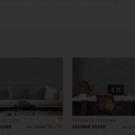
αργιών ή καλοκαιρινών διακοπών, μπορεί να χρειαστεί λίγος περισσότερος χρό
contact@thinkart.gr
ίες στο
ΤΑΠΕΤΣΑΡΙΑ
ΑΝΑΓΛΥΦΗ 3D ΤΑΠΕΤΣΑΡΙΑ
95,21€
ILVER
KASHMIR SILVER
από
126,94€
από
12