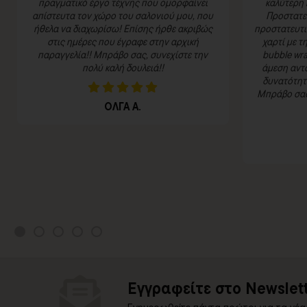
πραγματικό έργο τέχνης που ομορφαίνει
καλύτερη 
απίστευτα τον χώρο του σαλονιού μου, που
Προστατευ
ήθελα να διαχωρίσω! Επίσης ήρθε ακριβώς
προστατευτι
στις ημέρες που έγραφε στην αρχική
χαρτί με τ
παραγγελία!! Μπράβο σας, συνεχίστε την
bubble wra
πολύ καλή δουλειά!!
άμεση αντα
δυνατότητα
Μπράβο σας 
ΟΛΓΑ Α.
Εγγραφείτε στο Newslett