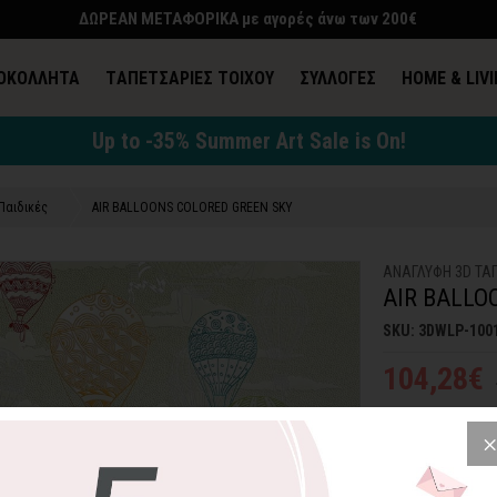
ΔΩΡΕΑΝ ΜΕΤΑΦΟΡΙΚΑ με αγορές άνω των 200€
ΟΚΟΛΛΗΤΑ
TΑΠΕΤΣΑΡΙΕΣ ΤΟΙΧΟΥ
ΣΥΛΛΟΓΕΣ
HOME & LIV
Up to -35% Summer Art Sale is On!
Παιδικές
AIR BALLOONS COLORED GREEN SKY
ΑΝΑΓΛΥΦΗ 3D ΤΑ
AIR BALLO
SKU: 3DWLP-100
104,28€
Air Balloons C
ουρανού με πολύ
ψηλά προσφέροντα