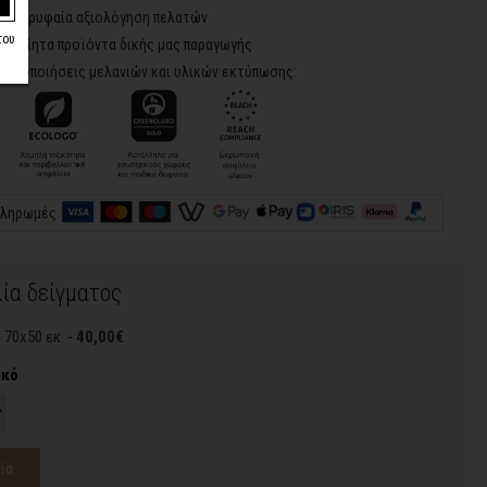
5 - Κορυφαία αξιολόγηση πελατών
του
ροποίητα προϊόντα δικής μας παραγωγής
ιστοποιήσεις μελανιών και υλικών εκτύπωσης:
πληρωμές
ία δείγματος
 70x50 εκ. -
40,00€
ικό
ία