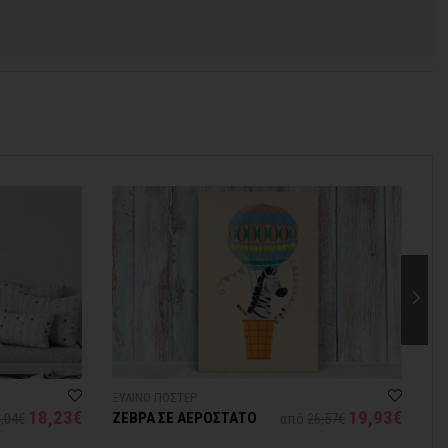
ΞΥΛΙΝΟ ΠΟΣΤΕΡ
ΤΑ
18,23€
19,93€
ΖΕΒΡΑ ΣΕ ΑΕΡΟΣΤΑΤΟ
Ζ
,04€
από
26,57€
Μ