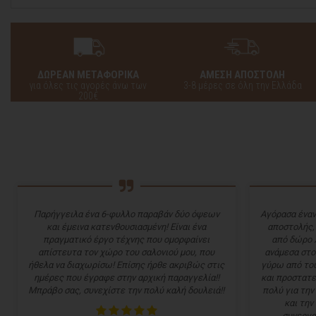
ΔΩΡΕΑΝ ΜΕΤΑΦΟΡΙΚΑ
ΑΜΕΣΗ ΑΠΟΣΤΟΛΗ
για όλες τις αγορές άνω των
3-8 μέρες σε όλη την Ελλάδα
200€
Παρήγγειλα ένα 6-φυλλο παραβάν δύο όψεων
Αγόρασα έναν
και έμεινα κατενθουσιασμένη! Είναι ένα
αποστολής,
πραγματικό έργο τέχνης που ομορφαίνει
από δώρο 
απίστευτα τον χώρο του σαλονιού μου, που
ανάμεσα στο
ήθελα να διαχωρίσω! Επίσης ήρθε ακριβώς στις
γύρω από του
ημέρες που έγραφε στην αρχική παραγγελία!!
και προστατε
Μπράβο σας, συνεχίστε την πολύ καλή δουλειά!!
πολύ για την
και την
συνεργα