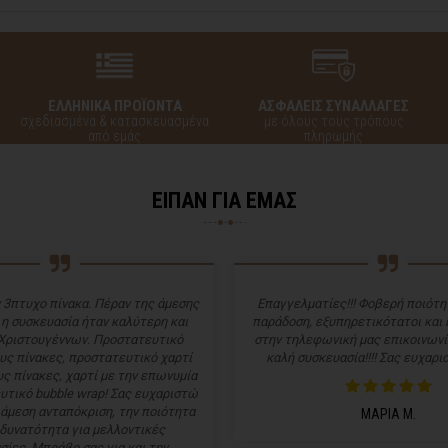
ΕΛΛΗΝΙΚΑ ΠΡΟΪΟΝΤΑ
ΑΣΦΑΛΕΙΣ ΣΥΝΑΛΛΑΓΕΣ
σχεδιασμένα & κατασκευασμένα
με όλους τους τρόπους
από εμάς
πληρωμής
ΕΙΠΑΝ ΓΙΑ ΕΜΑΣ
 3πτυχο πίνακα. Πέραν της άμεσης
Επαγγελματίες!!! Φοβερή ποιότητ
 η συσκευασία ήταν καλύτερη και
παράδοση, εξυπηρετικότατοι και
Χριστουγέννων. Προστατευτικό
στην τηλεφωνική μας επικοινωνί
υς πίνακες, προστατευτικό χαρτί
καλή συσκευασία!!!! Σας ευχαρισ
ς πίνακες, χαρτί με την επωνυμία
υτικό bubble wrap! Σας ευχαριστώ
 άμεση ανταπόκριση, την ποιότητα
ΜΑΡΙΑ Μ.
 δυνατότητα για μελλοντικές
σίες. Μπράβο σας για και την