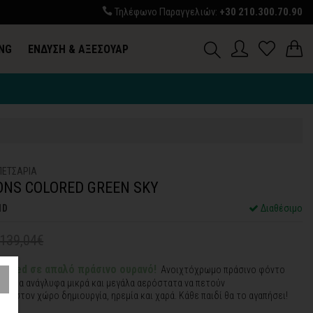
Τηλέφωνο Παραγγελιών:
+30 210.300.70.90
ING
ΕΝΔΥΣΗ & ΑΞΕΣΟΥΑΡ
ΠΕΤΣΑΡΙΑ
ONS COLORED GREEN SKY
1D
Διαθέσιμο
139,04€
olored σε απαλό πράσινο ουρανό!
Ανοιχτόχρωμο πράσινο φόντο
χρωμα ανάγλυφα μικρά και μεγάλα αερόστατα να πετούν
ς στον χώρο δημιουργία, ηρεμία και χαρά. Κάθε παιδί θα το αγαπήσει!