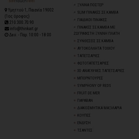
ΞΥΛΙΝΑ ΠΟΣΤΕΡ
Υμηττού 1, Παιανία 19002
SLIM ΠΙΝΑΚΕΣ ΣΕ ΚΑΜΒΑ
(1ος όροφος)
ΠΑΙΔΙΚΟΙ ΠΙΝΑΚΕΣ
210.300.70.90
ΠΙΝΑΚΕΣ ΣΕ ΚΑΜΒΑ ΜΕ
info@thinkart.gr
ΖΩΓΡΑΦΙΣΤΗ ΞΥΛΙΝΗ ΠΛΑΤΗ
Δευ. - Παρ. 10:00 - 18:00
ΣΥΝΘΕΣΕΙΣ ΣΕ ΚΑΜΒΑ
ΑΥΤΟΚΟΛΛΗΤΑ ΤΟΙΧΟΥ
TΑΠΕΤΣΑΡΙΕΣ
ΦΩΤΟΤΑΠΕΤΣΑΡΙΕΣ
3D AΝΑΓΛΥΦΕΣ TΑΠΕΤΣΑΡΙΕΣ
ΜΠΟΡΝΤΟΥΡΕΣ
SYMPHONY OF REDS
FRUIT DE MER
ΠΑΡΑΒΑΝ
ΔΙΑΚΟΣΜΗΤΙΚΑ ΜΑΞΙΛΑΡΙΑ
ΚΟΥΠΕΣ
ΕΝΔΥΣΗ
ΤΣΑΝΤΕΣ