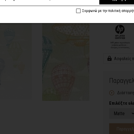
Η επιλογή σας
5/
Συμφωνώ με την πολιτική απορρή
Ελληνικά Χει
Ευρωπαϊκές π
Ασφαλείς 
Παραγγελ
Διάσταση
Επιλέξτε υλ
Παραγγελ