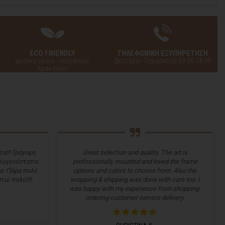
ECO FRIENDLY
ΤΗΛΕΦΩΝΙΚΗ ΕΞΥΠΗΡΕΤΗΣΗ
φυσικά υλικά - υπεύθυνες
Δευτέρα - Παρασκευή 09:00-18:00
πρακτικές
α!!! Γρήγορη
Great selection and quality. The art is
 ευγενέστατοι
professionally mounted and loved the frame
α. Πάρα πολύ
options and colors to choose from. Also the
τώ πολύ!!!!
wrapping & shipping was done with care too. I
was happy with my experience from shopping-
ordering-customer service-delivery.