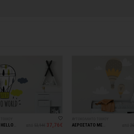
contact@thinkart.gr
φορίες στο
 ΤΟΙΧΟΥ
ΑΥΤΟΚΟΛΛΗΤΟ ΤΟΙΧΟΥ
37,76€
 HELLO
ΑΕΡΟΣΤΑΤΟ ΜΕ
από
53,94€
από
26
ΣΥΝΝΕΦΑ