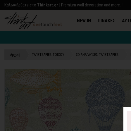
Kαλωσήρθατε στο
Thinkart.gr
| Premium wall decoration and more..!
NEW IN
ΠΙΝΑΚΕΣ
ΑΥΤ
Αρχική
TΑΠΕΤΣΑΡΙΕΣ ΤΟΙΧΟΥ
3D AΝΑΓΛΥΦΕΣ TΑΠΕΤΣΑΡΙΕΣ