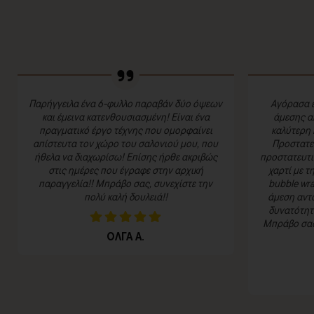
Παρήγγειλα ένα 6-φυλλο παραβάν δύο όψεων
Αγόρασα έ
και έμεινα κατενθουσιασμένη! Είναι ένα
άμεσης α
πραγματικό έργο τέχνης που ομορφαίνει
καλύτερη 
απίστευτα τον χώρο του σαλονιού μου, που
Προστατευ
ήθελα να διαχωρίσω! Επίσης ήρθε ακριβώς
προστατευτι
στις ημέρες που έγραφε στην αρχική
χαρτί με τ
παραγγελία!! Μπράβο σας, συνεχίστε την
bubble wra
πολύ καλή δουλειά!!
άμεση αντα
δυνατότητα
Μπράβο σας 
ΟΛΓΑ Α.