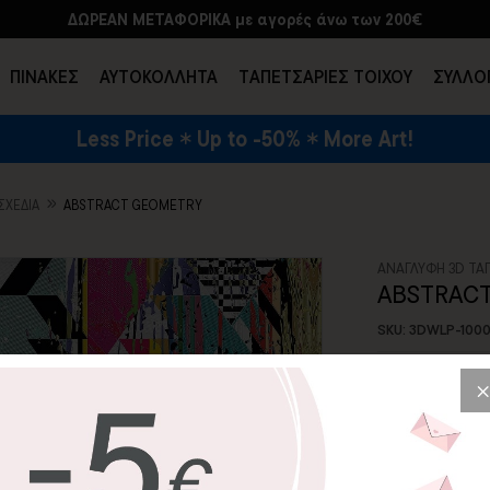
ΔΩΡΕΑΝ ΜΕΤΑΦΟΡΙΚΑ με αγορές άνω των 200€
ΠΙΝΑΚΕΣ
ΑΥΤΟΚΟΛΛΗΤΑ
TΑΠΕΤΣΑΡΙΕΣ ΤΟΙΧΟΥ
ΣΥΛΛΟ
Less Price
Up to -50%
More Art!
ΕΝΔΥΣΗ & ΑΞΕΣΟΥΑΡ
ΣΧΈΔΙΑ
ABSTRACT GEOMETRY
ΑΝΑΓΛΥΦΗ 3D ΤΑ
ABSTRAC
SKU: 3DWLP-100
104,28€
Abstract Geom
τελείως νέα οπτι
συνδυάζονται με 