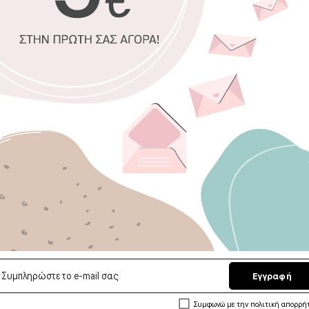
υψηλής αισθητική
Η 3D ταπετσαρία
310cm
(ΠxΥ).
Ελάχιστη διάστασ
Επιλέξτε διά
Πλάτος (εκ)
Ύψος
Εγγραφή
Αποστολή σε 
Η επιλογή σας
Συμφωνώ με την πολιτική απορρή