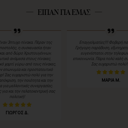
ΕΙΠΑΝ ΓΙΑ ΕΜΑΣ
ναν 3πτυχο πίνακα. Πέραν της
Επαγγελματίες!!! Φοβερή πο
ποστολής, η συσκευασία ήταν
Γρήγορη παράδοση, εξυπηρετικ
και από δώρο Χριστουγέννων.
ευγενέστατοι στην τηλεφων
τικό ανάμεσα στους πίνακες,
επικοινωνία. Πάρα πολύ καλή συ
κό χαρτί γύρω από τους πίνακες,
Σας ευχαριστώ πολύ!!
ην επωνυμία και προστατευτικό
p! Σας ευχαριστώ πολύ για την
ΜΑΡΙΑ Μ.
πόκριση, την ποιότητα και την
 για μελλοντικές συνεργασίες.
για και την πελατοκεντρική σας
πολιτική!
ΓΙΩΡΓΟΣ Δ.