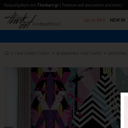
Kαλωσήρθατε στο
Thinkart.gr
| Premium wall decoration and more..!
Up to 50%
NEW IN
TΑΠΕΤΣΑΡΙΕΣ ΤΟΙΧΟΥ
3D AΝΑΓΛΥΦΕΣ TΑΠΕΤΣΑΡΙΕΣ
ΜΟΝΤΈΡΝΑ 