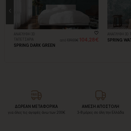
ΑΝΑΓΛΥΦΗ 3D
ΑΝΑΓΛΥΦΗ 3D 
8€
104,28€
ΤΑΠΕΤΣΑΡΙΑ
SPRING WA
από
139,03€
SPRING DARK GREEN
ΔΩΡΕΑΝ ΜΕΤΑΦΟΡΙΚΑ
ΑΜΕΣΗ ΑΠΟΣΤΟΛΗ
για όλες τις αγορές άνω των 200€
3-8 μέρες σε όλη την Ελλάδα