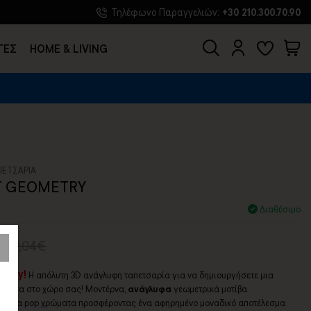
Τηλέφωνο Παραγγελιών:
+30 210.300.70.90
ΓΕΣ
HOME & LIVING
ΠΕΤΣΑΡΙΑ
T GEOMETRY
0
Διαθέσιμο
139,04€
etry!
Η απόλυτη 3D ανάγλυφη ταπετσαρία για να δημιουργήσετε μια
κή μέσα στο χώρο σας! Μοντέρνα,
ανάγλυφα
γεωμετρικά μοτίβα
έντονα pop χρώματα προσφέροντας ένα αφηρημένο μοναδικό αποτέλεσμα