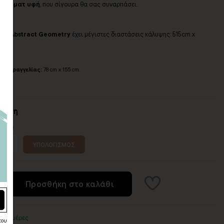
ς, με
ματ υφή
, που σίγουρα θα σας συναρπάσει.
 μας
Abstract Geometry
έχει μέγιστες διαστάσεις κάλυψης: 515cm x
η παραγγελίας:
78 cm x 155 cm.
σταση
 (εκ)
ΥΠΟΛΟΓΙΣΜΟΣ
Προσθήκη στο καλάθι
3-5 ημέρες
του