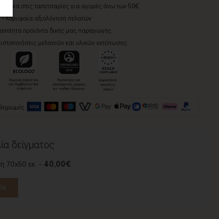
ορικά στις ταπετσαρίες για αγορές άνω των 50€
5 - Κορυφαία αξιολόγηση πελατών
ροποίητα προϊόντα δικής μας παραγωγής
ιστοποιήσεις μελανιών και υλικών εκτύπωσης:
πληρωμές
ία δείγματος
η 70x50 εκ. -
40,00€
ία