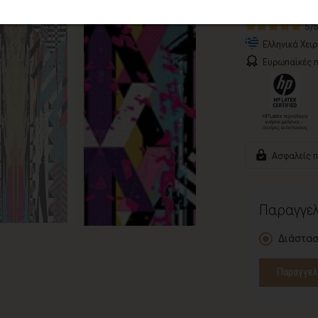
Δωρεάν Μεταφ
5/
Ελληνικά Χει
Ευρωπαϊκές π
Ασφαλείς 
Παραγγελ
Διάστασ
Παραγγελ