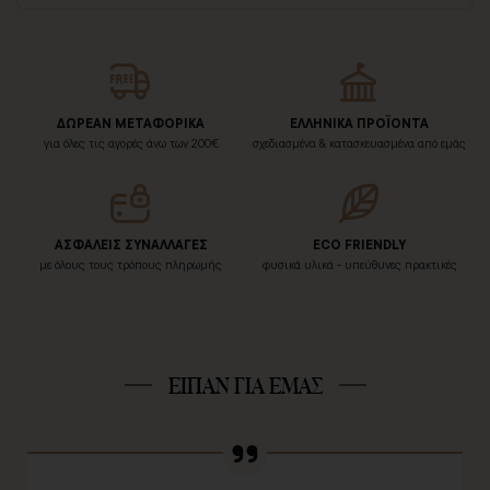
ΔΩΡΕΑΝ ΜΕΤΑΦΟΡΙΚΑ
ΕΛΛΗΝΙΚΑ ΠΡΟΪΟΝΤΑ
για όλες τις αγορές άνω των 200€
σχεδιασμένα & κατασκευασμένα από εμάς
ΑΣΦΑΛΕΙΣ ΣΥΝΑΛΛΑΓΕΣ
ECO FRIENDLY
με όλους τους τρόπους πληρωμής
φυσικά υλικά - υπεύθυνες πρακτικές
ΕΙΠΑΝ ΓΙΑ ΕΜΑΣ