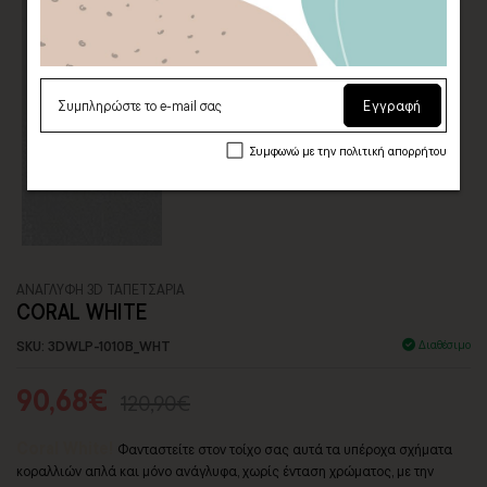
Εγγραφή
Συμφωνώ με την πολιτική απορρήτου
ΑΝΑΓΛΥΦΗ 3D ΤΑΠΕΤΣΑΡΙΑ
CORAL WHITE
SKU: 3DWLP-1010B_WHT
Διαθέσιμο
90,68€
120,90€
Coral White!
Φανταστείτε στον τοίχο σας αυτά τα υπέροχα σχήματα
κοραλλιών απλά και μόνο ανάγλυφα, χωρίς ένταση χρώματος, με την