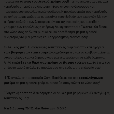
ηρεμία και το
φως του λευκού χρώματος!!
Τα πιο απίστευτα σχήματα
κοραλλιών μπορούν να δημιουργηθούν στους πανέμορφους και
πολύχρωμους κοραλλιογενείς υφάλους. Η ποικιλομορφία των κοραλλιών,
σε σχήματα και χρώματα, ομορφαίνει τους βυθούς των ωκεανών. Με τον
απέραντο πλούτο των λεπτομερειών και τις ονειρικές, κυματοειδείς
γραμμές των κοραλλιών, η υπέροχη λευκή ταπετσαρία ''
Coral
'' θα δώσει
στο χώρο σας απόλυτα φυσικό λευκό αποτέλεσμα,
με ματ ή περλέ
φινίρισμα,
για μια φωτεινή και ισορροπημένη διακόσμηση!
Οι
λευκές ματ
3D ανάγλυφες ταπετσαρίες ανήκουν στην
κατηγορία
των βαφόμενων ταπετσαριών
, σχεδιασμένες για να κρύβουν ατέλειες
στους τοίχους και να δημιουργούν μια νέα εμφάνιση σε κάθε δωμάτιο.
Απλά
επιλέξτε τα δικά σας χρώματα βαφής τοίχων
και θα έχετε ένα
υπέροχο τελικό ανάγλυφο αποτέλεσμα στο χρώμα της επιλογής σας!
Η 3D ανάγλυφη ταπετσαρία Coral διατίθεται και στο
κοραλλόχρωμο
μοτίβο
σε ματ ή περλέ φινίρισμα που θα απογειώσει το χώρο σας!
Εξαιρετική πρόταση διακόσμησης oι λευκές ματ βαφόμενες 3D ανάγλυφες
ταπετσαρίες μας!
Min διάσταση:
78x155.
Max διάσταση:
515x310