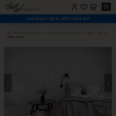
Less Price
Up to -50%
More Art!
TΑΠΕΤΣΑΡΙΕΣ ΤΟΙΧΟΥ
3D AΝΑΓΛΥΦΕΣ TΑΠΕΤΣΑΡΙΕΣ
ΦΎΣΗ - ΖΏΑ
CORAL WHITE