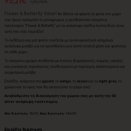
95,21€
126,95€
Flower & Butterfly Silver!
Αν θέλετε να φέρετε τη φύση στο χώρο
σας όμως προτιμάτε τη μονοχρωμία, η τρισδιάστατη ασημένια
ταπετσαρία "Flower & Butterfly" με τα ανάγλυφα σχέδια λουλουδιών είναι
αυτή που σας ταιριάζει!
Το ουδέτερο και ματ φόντο τονίζεται με αντανακλαστικά ασημένια
ανάγλυφα μοτίβα για να προσθέσουν μια λεπτή πινελιά glam και φινέτσας
σε κάθε χώρο.
Το ασημένιο χρώμα συνδέεται με έννοιες βιομηχανικής, κομψής, υψηλής
και μοντέρνας τεχνολογίας, συνδυασμένο με περίτεχνα, εκλεπτυσμένα και
γεωμετρικά μοτίβα.
Επιλέξτε, ανάμεσα στο
χρυσό
, το
ασημί
, το
λευκό
και το
light grey
, το
χρώμα και το ύφος που θα απογειώσει το χώρο σας!
Αναβαθμίστε τη διακόσμηση του χώρου σας με αυτή την 3D
silver ανάγλυφη ταπετσαρία.
Min διάσταση:
78x155.
Max διάσταση:
443x310
Επιλέξτε διάσταση