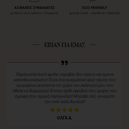
ΑΣΦΑΛΕΙΣ ΣΥΝΑΛΛΑΓΕΣ
ECO FRIENDLY
με όλους τους τρόπους πληρωμής
φυσικά υλικά - υπεύθυνες πρακτικές
ΕΙΠΑΝ ΓΙΑ ΕΜΑΣ
Παρήγγειλα ένα 6-φυλλο παραβάν δύο όψεων και έμεινα
κατενθουσιασμένη! Είναι ένα πραγματικό έργο τέχνης που
ομορφαίνει απίστευτα τον χώρο του σαλονιού μου, που
ήθελα να διαχωρίσω! Επίσης ήρθε ακριβώς στις ημέρες που
έγραφε στην αρχική παραγγελία!! Μπράβο σας, συνεχίστε
την πολύ καλή δουλειά!!
ΟΛΓΑ Α.