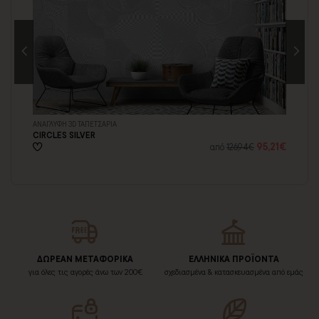
ΑΝΑΓΛΥΦΗ 3D ΤΑΠΕΤΣΑΡΙΑ
ΑΝ
CIRCLES SILVER
CR
21€
95,21€
από
126,94€
ΔΩΡΕΑΝ ΜΕΤΑΦΟΡΙΚΑ
ΕΛΛΗΝΙΚΑ ΠΡΟΪΟΝΤΑ
για όλες τις αγορές άνω των 200€
σχεδιασμένα & κατασκευασμένα από εμάς