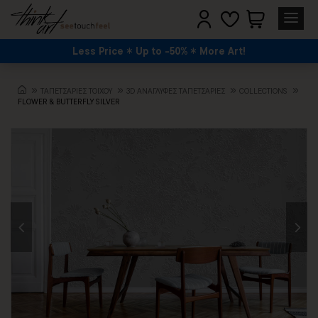
Less Price
Up to -50%
More Art!
TΑΠΕΤΣΑΡΙΕΣ ΤΟΙΧΟΥ
3D AΝΑΓΛΥΦΕΣ TΑΠΕΤΣΑΡΙΕΣ
COLLECTIONS
FLOWER & BUTTERFLY SILVER