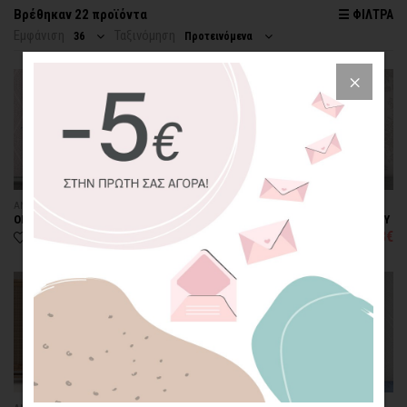
Βρέθηκαν 22 προϊόντα
☰ ΦΙΛΤΡΑ
Κουζίνα
Εμφάνιση
Ταξινόμηση
36
Προτεινόμενα
Μπάνιο
Playroom
Γραφείο
Επαγγελματικός
Χώρος
ΑΝΑΓΛΥΦΗ 3D ΤΑΠΕΤΣΑΡΙΑ
ΑΝΑΓΛΥΦΗ 3D ΤΑΠΕΤΣΑΡΙΑ
OPTI DOTS LIGHT PINK
FLOWER & BUTTERFLY LIGHT GREY
Καθαρισμός φίλτρων
104,28€
104,28€
από
139,03€
από
139,03€