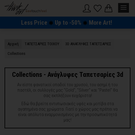
Υλικό
Less Price
Up to -50%
More Art!
Ματ
Αρχική
TΑΠΕΤΣΑΡΙΕΣ ΤΟΙΧΟΥ
3D AΝΑΓΛΥΦΕΣ TΑΠΕΤΣΑΡΙΕΣ
Περλέ
Collections
Ασημί
Χρυσό
Collections - Ανάγλυφες Ταπετσαρίες 3d
Χώρος
Αν είστε φανατικοί οπαδοί του χρυσού, του ασημί ή του
παστέλ, οι συλλογές μας "Gold", "Silver" και "Pastel" θα
Υπνοδωμάτιο
σας εκπλήξουν ευχάριστα!
Εδώ θα βρείτε εντυπωσιακές υφές και μοτίβα στα
Παιδικό
αγαπημένα σας χρώματα. Γιατί ο χώρος μας πρέπει να
Δωμάτιο
είναι απόλυτα εναρμονισμένος με την προσωπικότητά
μας!
Καθιστικό
Τραπεζαρία