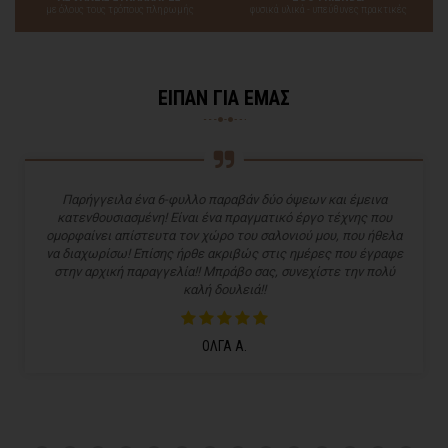
με όλους τους τρόπους πληρωμής
φυσικά υλικά - υπεύθυνες πρακτικές
ΕΙΠΑΝ ΓΙΑ ΕΜΑΣ
Παρήγγειλα ένα 6-φυλλο παραβάν δύο όψεων και έμεινα
κατενθουσιασμένη! Είναι ένα πραγματικό έργο τέχνης που
ομορφαίνει απίστευτα τον χώρο του σαλονιού μου, που ήθελα
να διαχωρίσω! Επίσης ήρθε ακριβώς στις ημέρες που έγραφε
στην αρχική παραγγελία!! Μπράβο σας, συνεχίστε την πολύ
καλή δουλειά!!
ΟΛΓΑ Α.