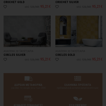
CROCHET GOLD
CROCHET SILVER
95,21€
95,21€
από
126,94€
από
126,94€
ΑΝΑΓΛΥΦΗ 3D ΤΑΠΕΤΣΑΡΙΑ
ΑΝΑΓΛΥΦΗ 3D ΤΑΠΕΤΣΑΡΙΑ
CIRCLES SILVER
CIRCLES GOLD
95,21€
95,21€
από
126,94€
από
126,94€
ΔΩΡΕΑΝ ΜΕΤΑΦΟΡΙΚΑ
ΕΛΛΗΝΙΚΑ ΠΡΟΪΟΝΤΑ
για όλες τις αγορές άνω των 200€
σχεδιασμένα & κατασκευασμένα από εμάς
ΑΣΦΑΛΕΙΣ ΣΥΝΑΛΛΑΓΕΣ
ECO FRIENDLY